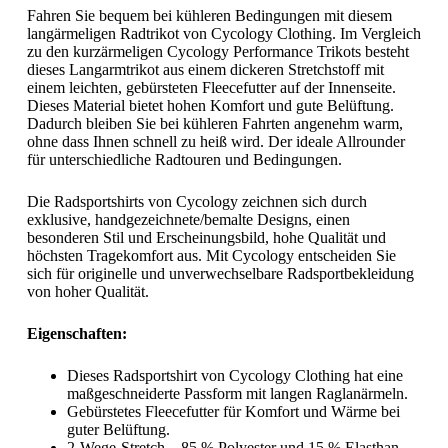
Fahren Sie bequem bei kühleren Bedingungen mit diesem
langärmeligen Radtrikot von Cycology Clothing. Im Vergleich
zu den kurzärmeligen Cycology Performance Trikots besteht
dieses Langarmtrikot aus einem dickeren Stretchstoff mit
einem leichten, gebürsteten Fleecefutter auf der Innenseite.
Dieses Material bietet hohen Komfort und gute Belüftung.
Dadurch bleiben Sie bei kühleren Fahrten angenehm warm,
ohne dass Ihnen schnell zu heiß wird. Der ideale Allrounder
für unterschiedliche Radtouren und Bedingungen.
Die Radsportshirts von Cycology zeichnen sich durch
exklusive, handgezeichnete/bemalte Designs, einen
besonderen Stil und Erscheinungsbild, hohe Qualität und
höchsten Tragekomfort aus. Mit Cycology entscheiden Sie
sich für originelle und unverwechselbare Radsportbekleidung
von hoher Qualität.
Eigenschaften:
Dieses Radsportshirt von Cycology Clothing hat eine
maßgeschneiderte Passform mit langen Raglanärmeln.
Gebürstetes Fleecefutter für Komfort und Wärme bei
guter Belüftung.
2-Wege-Stretch – 85 % Polyester und 15 % Elasthan