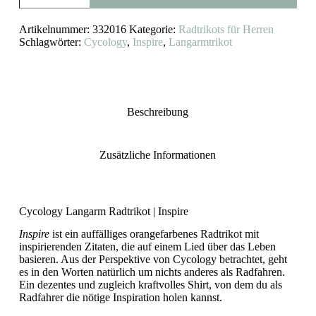
Radtrikot
Inspire
Artikelnummer:
332016
Kategorie:
Radtrikots für Herren
Menge
Schlagwörter:
Cycology
,
Inspire
,
Langarmtrikot
Beschreibung
Zusätzliche Informationen
Cycology Langarm Radtrikot | Inspire
Inspire
ist ein auffälliges orangefarbenes Radtrikot mit
inspirierenden Zitaten, die auf einem Lied über das Leben
basieren. Aus der Perspektive von Cycology betrachtet, geht
es in den Worten natürlich um nichts anderes als Radfahren.
Ein dezentes und zugleich kraftvolles Shirt, von dem du als
Radfahrer die nötige Inspiration holen kannst.