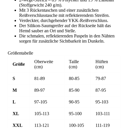
(Stoffgewicht 240 g/m).
Mit 3 Rückentaschen und einer zusätzlichen
Reißverschlusstasche mit reflektierendem Streifen.
Verdeckter, durchgehender YKK-Reißverschluss.
Der Silikon-Saumgreifer auf der Rückseite hält das
Hemd sauber an Ort und Stelle.
Die schmalen, reflektierenden Paspeln in den Nähten
sorgen für zusätzliche Sichtbarkeit im Dunkeln.
Größentabelle
Oberweite
Taille
Hüften
Größe
(cm)
(cm)
(cm)
S
81-89
80-85
79-87
M
89-97
85-90
87-95
L
97-105
90-95
95-103
XL
105-113
95-100
103-111
XXL
113-121
100-105
111-119