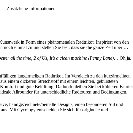
Zusätzliche Informationen
 Kunstwerk in Form eines phänomenalen Radtrikot. Inspiriert von den
 noch einmal zu und stellen Sie fest, dass sie die ganze Zeit über …
better all the time, 2 of Us, It’s a clean machine (Penny Lane)
… Oh ja,
fälligen langärmeligen Radtrikot. Im Vergleich zu den kurzärmeligen
us einem dickeren Stretchstoff mit einem leichten, gebürsteten
en Komfort und gute Belüftung. Dadurch bleiben Sie bei kühleren Fahrte
ideale Allrounder für unterschiedliche Radtouren und Bedingungen.
sive, handgezeichnete/bemalte Designs, einen besonderen Stil und
aus. Mit Cycology entscheiden Sie sich für originelle und