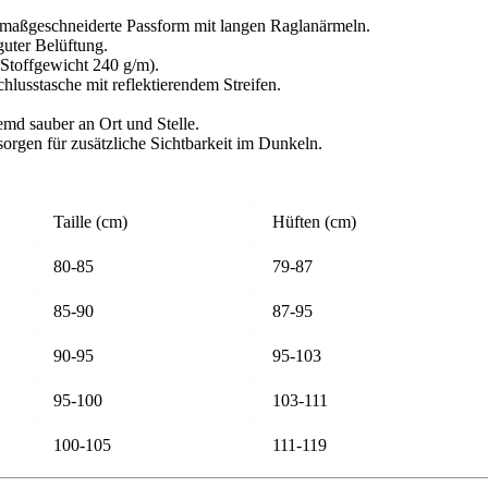
 maßgeschneiderte Passform mit langen Raglanärmeln.
guter Belüftung.
Stoffgewicht 240 g/m).
hlusstasche mit reflektierendem Streifen.
emd sauber an Ort und Stelle.
sorgen für zusätzliche Sichtbarkeit im Dunkeln.
Taille (cm)
Hüften (cm)
80-85
79-87
85-90
87-95
90-95
95-103
95-100
103-111
100-105
111-119