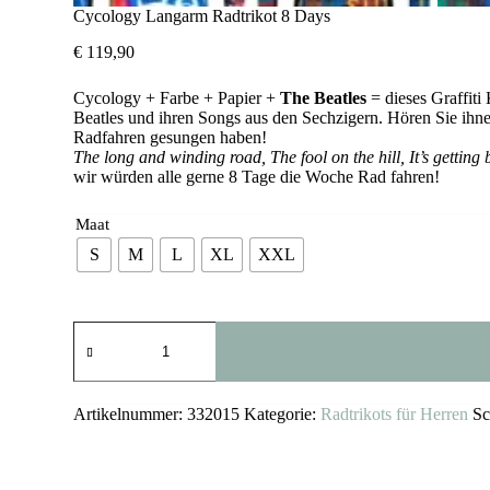
Cycology Langarm Radtrikot 8 Days
€
119,90
Cycology + Farbe + Papier +
The Beatles
= dieses Graffiti
Beatles und ihren Songs aus den Sechzigern. Hören Sie ihnen
Radfahren gesungen haben!
The long and winding road, The fool on the hill, It’s getting 
wir würden alle gerne 8 Tage die Woche Rad fahren!
Maat
S
M
L
XL
XXL
Cycology
Langarm
Radtrikot
8
Days
Artikelnummer:
332015
Kategorie:
Radtrikots für Herren
Sc
Menge