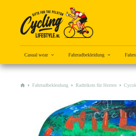
Zum
Inhalt
springen
Casual wear
Fahrradbekleidung
Fahrr
Start
Fahrradbekleidung
Radtrikots für Herren
Cycol