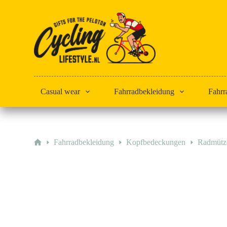
Zum
Inhalt
springen
Casual wear
Fahrradbekleidung
Fahrr
Start
Fahrradbekleidung
Kopfbedeckungen
Radmütz