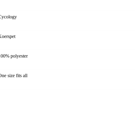
Cycology
Koerspet
100% polyester
ne size fits all