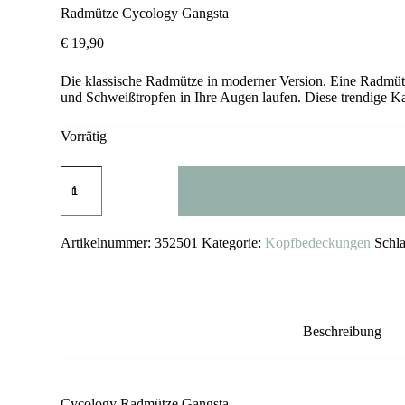
Radmütze Cycology Gangsta
€
19,90
Die klassische Radmütze in moderner Version. Eine Radmütz
und Schweißtropfen in Ihre Augen laufen. Diese trendige 
Vorrätig
Radmütze
Cycology
Gangsta
Menge
Artikelnummer:
352501
Kategorie:
Kopfbedeckungen
Schl
Beschreibung
Cycology Radmütze Gangsta