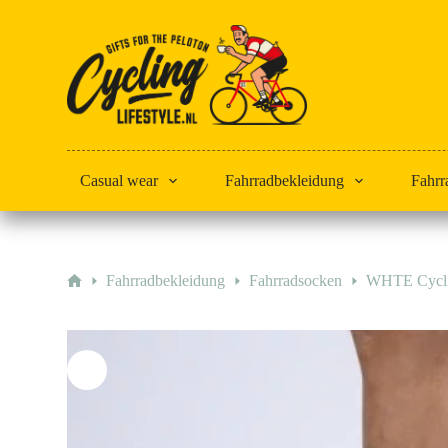
Zum
Inhalt
springen
Casual wear
Fahrradbekleidung
Fahrr
Start
Fahrradbekleidung
Fahrradsocken
WHTE Cycli