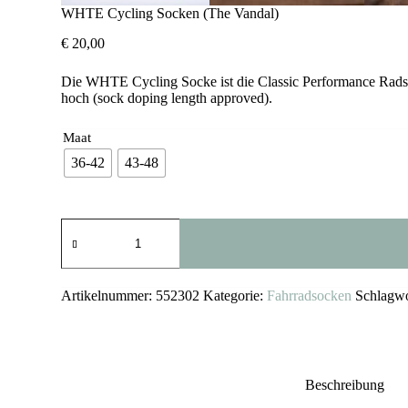
WHTE Cycling Socken (The Vandal)
€
20,00
Die WHTE Cycling Socke ist die Classic Performance Radsoc
hoch (sock doping length approved).
Maat
36-42
43-48
WHTE
Cycling
Socken
(The
Vandal)
Artikelnummer:
552302
Kategorie:
Fahrradsocken
Schlagw
Menge
Beschreibung