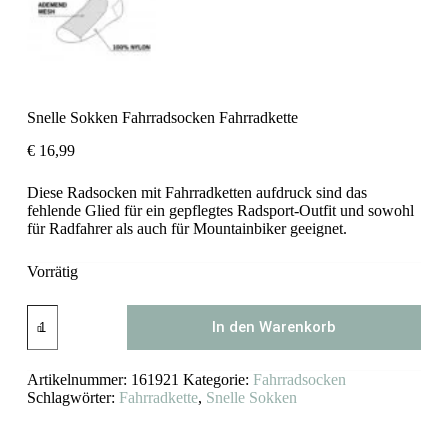
Snelle Sokken Fahrradsocken Fahrradkette
€
16,99
Diese Radsocken mit Fahrradketten aufdruck sind das
fehlende Glied für ein gepflegtes Radsport-Outfit und sowohl
für Radfahrer als auch für Mountainbiker geeignet.
Vorrätig
Snelle
In den Warenkorb
Sokken
Fahrradsocken
Fahrradkette
Artikelnummer:
161921
Kategorie:
Fahrradsocken
Menge
Schlagwörter:
Fahrradkette
,
Snelle Sokken