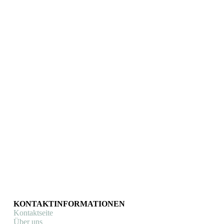
Snelle Sokken
Snelle Sokken Radsocken mit Flammenstickerei
(Weiß)
Fahrradsocken
€
18,99
In den Warenkorb
KONTAKTINFORMATIONEN
Kontaktseite
Über uns