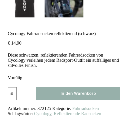
Cycology Fahrradsocken reflektierend (schwarz)
€
14,90
Diese schwarzen, reflektierenden Fahrradsocken von
Cycology verleihen jedem Radsport-Outfit ein auffälliges und
stilvolles Finish.
Vorrätig
Cycology
In den Warenkorb
Fahrradsocken
reflektierend
(schwarz)
Artikelnummer:
372125
Kategorie:
Fahrradsocken
Menge
Schlagwörter:
Cycology
,
Reflektierende Radsocken