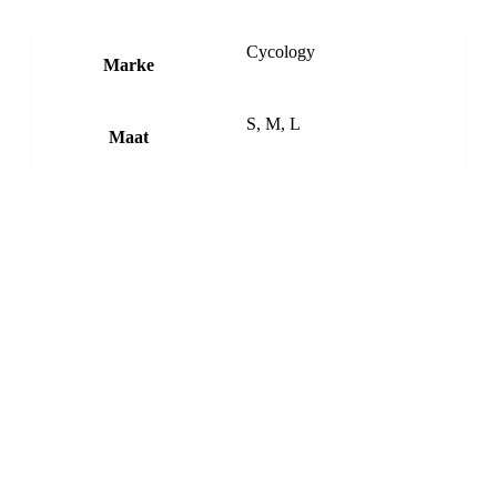
Cycology
Marke
S, M, L
Maat