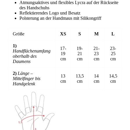
Atmungsaktives und flexibles Lycra auf der Rückseite
des Handschuhs
Reflektierendes Logo und Besatz
Polsterung an der Handmaus mit Silikongriff
Größe
XS
S
M
L
1)
17-
19-
21-
23-
Handflächenumfang
19
21
23
25
oberhalb des
cm
cm
cm
cm
Daumens
2)
Länge –
13
13,5
14
14,5
Mittelfinger bis
cm
cm
cm
cm
Handgelenk