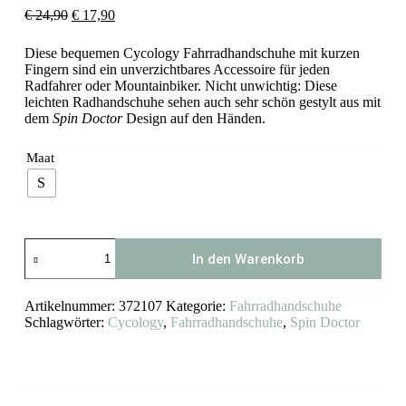
Ursprünglicher
Aktueller
€
24,90
€
17,90
Preis
Preis
war:
ist:
Diese bequemen Cycology Fahrradhandschuhe mit kurzen
€ 24,90
€ 17,90.
Fingern sind ein unverzichtbares Accessoire für jeden
Radfahrer oder Mountainbiker. Nicht unwichtig: Diese
leichten Radhandschuhe sehen auch sehr schön gestylt aus mit
dem
Spin Doctor
Design auf den Händen.
Maat
S
Cycology
In den Warenkorb
Fahrradhandschuhe
Spin
Doctor
Artikelnummer:
372107
Kategorie:
Fahrradhandschuhe
Menge
Schlagwörter:
Cycology
,
Fahrradhandschuhe
,
Spin Doctor