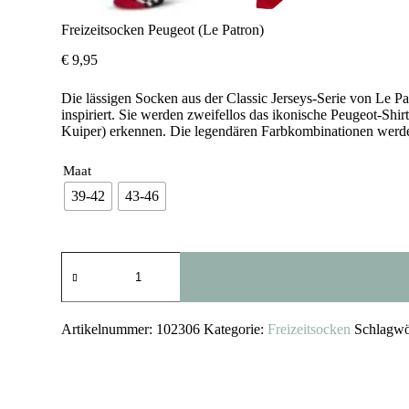
Freizeitsocken Peugeot (Le Patron)
€
9,95
Die lässigen Socken aus der Classic Jerseys-Serie von Le P
inspiriert. Sie werden zweifellos das ikonische Peugeot-S
Kuiper) erkennen. Die legendären Farbkombinationen werde
Maat
39-42
43-46
Freizeitsocken
Peugeot
(Le
Patron)
Menge
Artikelnummer:
102306
Kategorie:
Freizeitsocken
Schlagwö