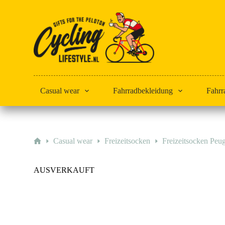
Zum
Inhalt
springen
Casual wear
Fahrradbekleidung
Fahrr
Start
Casual wear
Freizeitsocken
Freizeitsocken Peug
AUSVERKAUFT