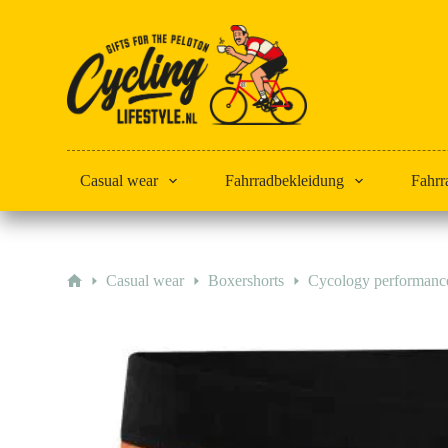
Zum
Inhalt
springen
Casual wear
Fahrradbekleidung
Fahrr
Start
Casual wear
Boxershorts
Cycology performance