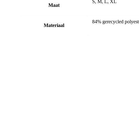
S, M, L, XL
Maat
84% gerecycled polyes
Materiaal