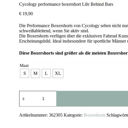
Cycology performance boxershort Life Behind Bars
€
19,90
Die Performance Boxershorts von Cycology sehen nicht nur c
schweißableitend, wenn Sie aktiv sind.
Die Boxershorts verfügen über die exklusiven Fahrrad Kuns
Erscheinungsbild. Ideal insbesondere für sportliche Männer 
Diese Boxershorts sind größer als die meisten Boxersho
Maat
S
M
L
XL
Cycology
performance
boxershort
Life
Behind
Artikelnummer:
362305
Kategorie:
Boxershorts
Schlagwört
Bars
Menge