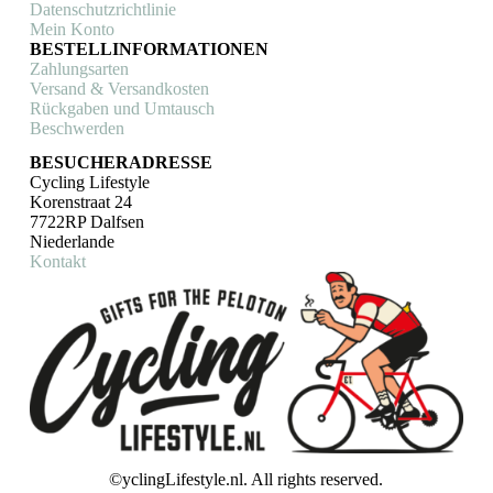
Datenschutzrichtlinie
Mein Konto
BESTELLINFORMATIONEN
Zahlungsarten
Versand & Versandkosten
Rückgaben und Umtausch
Beschwerden
BESUCHERADRESSE
Cycling Lifestyle
Korenstraat 24
7722RP Dalfsen
Niederlande
Kontakt
©yclingLifestyle.nl. All rights reserved.