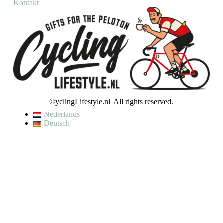
Kontakt
©yclingLifestyle.nl. All rights reserved.
Nederlands
Deutsch
De waardering van www.cyclinglifestyle.nl/ bij
WebwinkelKeur
Reviews
is 9.5/10 gebaseerd op 4448 reviews.
VAKANTIE / WIJZIGING LEVERTIJD
Op dit moment genieten wij van een korte (fiets)vakantie en kunnen
wij helaas even geen bestellingen verzenden.
Je kunt wel een bestelling plaatsen, maar houd er rekening mee dat
jouw bestelling pas op
maandag 10 augustus
zal worden verzonden.