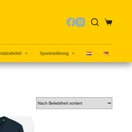
Warenkorb
rradzubehör
Sporternährung