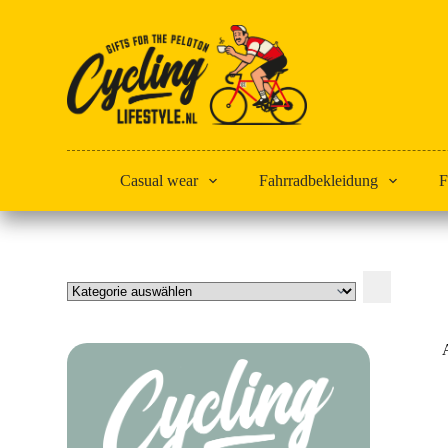
Zum
Inhalt
springen
Casual wear
Fahrradbekleidung
F
Kategorie
auswählen