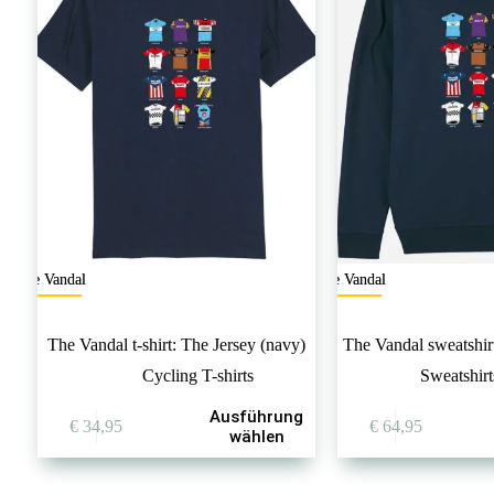
The Vandal
The Vandal
The Vandal t-shirt: The Jersey (navy)
The Vandal sweatshirt
Cycling T-shirts
Sweatshir
Dieses
Dieses
Ausführung
€
34,95
€
64,95
Produkt
Produkt
wählen
weist
weist
mehrere
mehrere
Varianten
Varianten