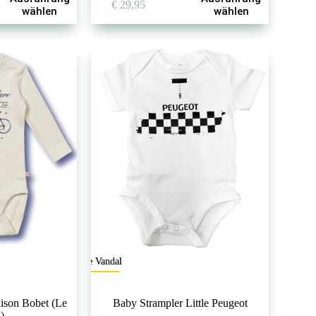
€
29,95
Produkt
wählen
wählen
weist
mehrere
Varianten
auf.
Die
Optionen
können
auf
der
Produktseite
gewählt
werden
The Vandal
ison Bobet (Le
Baby Strampler Little Peugeot
)