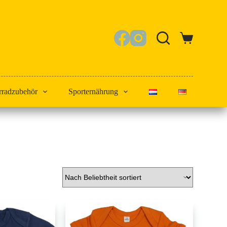
Warenkorb
rradzubehör
Sporternährung