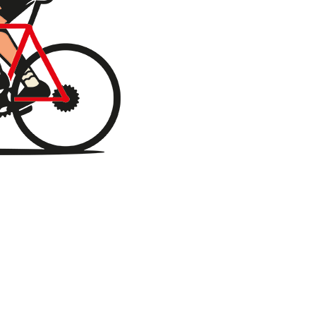
erd op 4448 reviews.
stellingen verzenden.
augustus
zal worden verzonden.