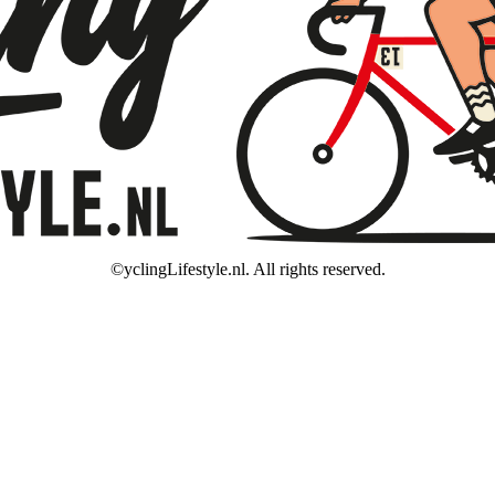
©yclingLifestyle.nl. All rights reserved.
ww.cyclinglifestyle.nl/ bij
WebwinkelKeur Reviews
is 9.5/10 gebase
VAKANTIE / WIJZIGING LEVERTIJD
en wij van een korte (fiets)vakantie en kunnen wij helaas even geen be
sen, maar houd er rekening mee dat jouw bestelling pas op
maandag 10 