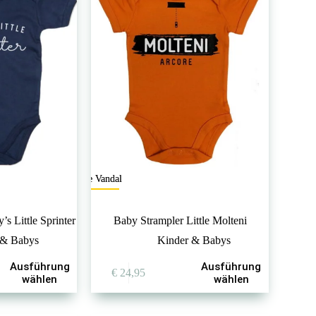
The Vandal
s Little Sprinter
Baby Strampler Little Molteni
 & Babys
Kinder & Babys
Dieses
Ausführung
Ausführung
€
24,95
Produkt
wählen
wählen
weist
mehrere
Varianten