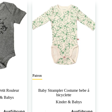
auf.
Die
Optionen
können
auf
der
Produktseite
gewählt
werden
Le Patron
etit Rouleur
Baby Strampler Costume bebe á
bicyclette
 & Babys
Kinder & Babys
Dieses
Ausführung
Ausführung