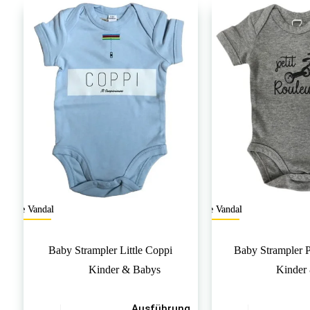
auf.
auf.
Die
Die
Optionen
Optionen
können
können
auf
auf
der
der
Produktseite
Produktseite
gewählt
gewählt
werden
werden
The Vandal
The Vandal
Baby Strampler Little Coppi
Baby Strampler P
Kinder & Babys
Kinder
Dieses
Dieses
Ausführung