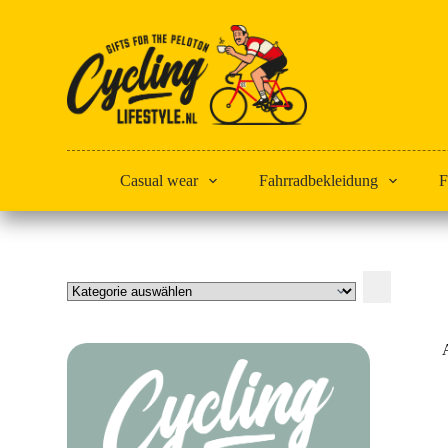
Zum
Inhalt
springen
Casual wear
Fahrradbekleidung
F
Kategorie
auswählen