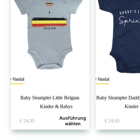
The Vandal
The Vandal
Baby Strampler Little Belgian
Baby Strampler Daddy’
Kinder & Babys
Kinder
Dieses
Dieses
Ausführung
€
24,95
€
19,95
Produkt
Produkt
wählen
weist
weist
mehrere
mehrere
Varianten
Varianten