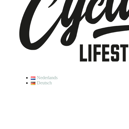
Nederlands
Deutsch
De waardering van w
Op dit moment geniet
Je kunt wel een bestelling plaat