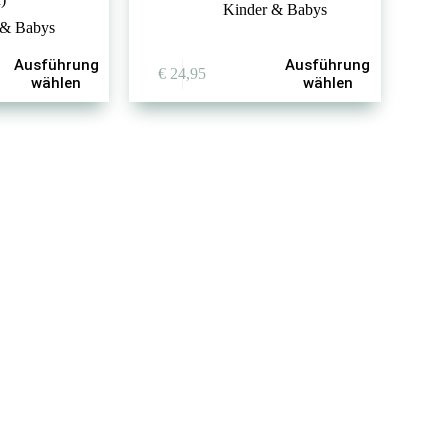
Kinder & Babys
 & Babys
Dieses
Ausführung
Ausführung
€
24,95
Produkt
wählen
wählen
weist
mehrere
Varianten
auf.
Die
Optionen
können
auf
der
Produktseite
gewählt
werden