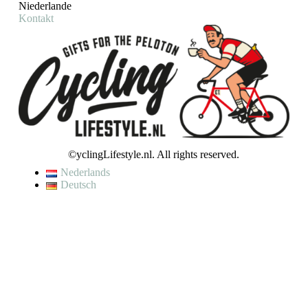
Niederlande
Kontakt
©yclingLifestyle.nl. All rights reserved.
Nederlands
Deutsch
De waardering van www.cyclinglifestyle.nl/ bij
WebwinkelKeur
Reviews
is 9.5/10 gebaseerd op 4446 reviews.
VAKANTIE / WIJZIGING LEVERTIJD
Op dit moment genieten wij van een korte (fiets)vakantie en kunnen
wij helaas even geen bestellingen verzenden.
Je kunt wel een bestelling plaatsen, maar houd er rekening mee dat