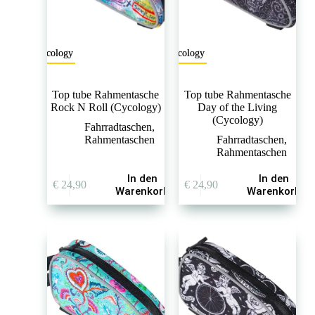
Cycology
Cycology
Top tube Rahmentasche
Top tube Rahmentasche
Rock N Roll (Cycology)
Day of the Living
(Cycology)
Fahrradtaschen
,
Rahmentaschen
Fahrradtaschen
,
Rahmentaschen
In den
In den
€
24,90
€
24,90
Warenkorb
Warenkorb