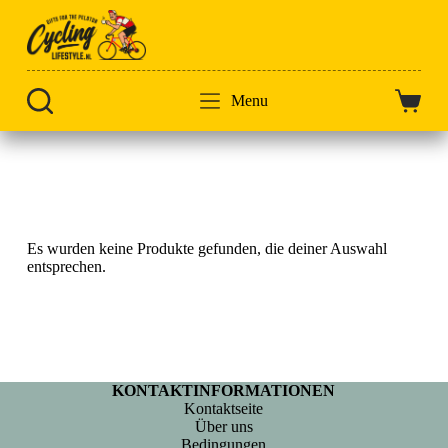
Zum
Inhalt
springen
Menu
Warenk
Start
Polti Visit Malta
Es wurden keine Produkte gefunden, die deiner Auswahl
entsprechen.
KONTAKTINFORMATIONEN
Kontaktseite
Über uns
Bedingungen