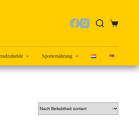
Warenkorb
rradzubehör
Sporternährung