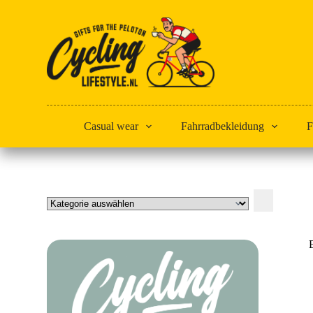
Zum
Inhalt
springen
Casual wear
Fahrradbekleidung
F
Kategorie
auswählen