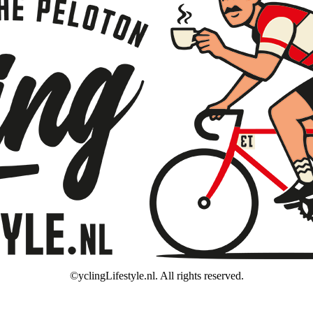
©yclingLifestyle.nl. All rights reserved.