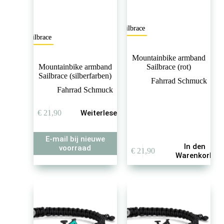
Sailbrace
Sailbrace
Mountainbike armband
Mountainbike armband
Sailbrace (rot)
Sailbrace (silberfarben)
Fahrrad Schmuck
Fahrrad Schmuck
€
21,90
Weiterlesen
E-mail bij nieuwe
In den
voorraad
€
21,90
Warenkorb