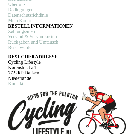
Über uns
Bedingungen
Datenschutzrichtlinie
Mein Konto
BESTELLINFORMATIONEN
Zahlungsarten
Versand & Versandkosten
Rückgaben und Umtausch
Beschwerden
BESUCHERADRESSE
Cycling Lifestyle
Korenstraat 24
7722RP Dalfsen
Niederlande
Kontakt