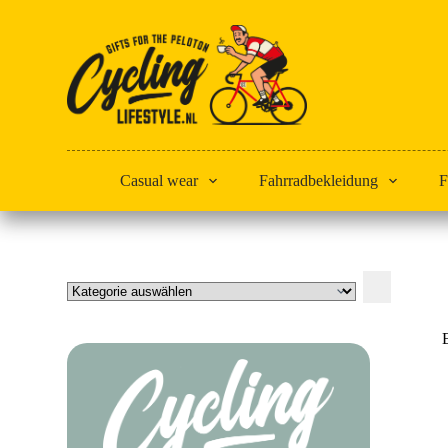
Zum
Inhalt
springen
Casual wear
Fahrradbekleidung
F
Kategorie
auswählen