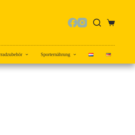
Warenkorb
rradzubehör
Sporternährung