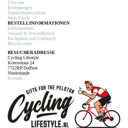
Über uns
Bedingungen
Datenschutzrichtlinie
Mein Konto
BESTELLINFORMATIONEN
Zahlungsarten
Versand & Versandkosten
Rückgaben und Umtausch
Beschwerden
BESUCHERADRESSE
Cycling Lifestyle
Korenstraat 24
7722RP Dalfsen
Niederlande
Kontakt