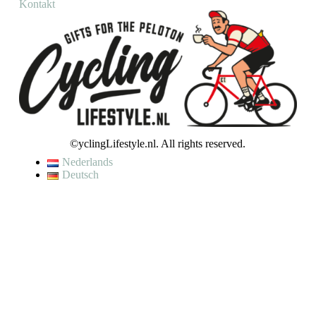
Kontakt
©yclingLifestyle.nl. All rights reserved.
Nederlands
Deutsch
De waardering van www.cyclinglifestyle.nl/ bij
WebwinkelKeur
Reviews
is 9.5/10 gebaseerd op 4448 reviews.
VAKANTIE / WIJZIGING LEVERTIJD
Op dit moment genieten wij van een korte (fiets)vakantie en kunnen
wij helaas even geen bestellingen verzenden.
Je kunt wel een bestelling plaatsen, maar houd er rekening mee dat
jouw bestelling pas op
maandag 10 augustus
zal worden verzonden.