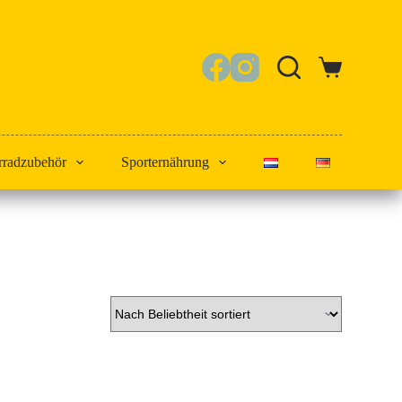
Warenkorb
rradzubehör
Sporternährung