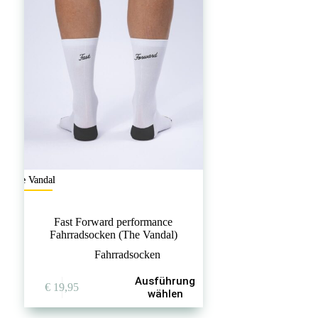
The Vandal
Fast Forward performance
Fahrradsocken (The Vandal)
Fahrradsocken
Dieses
Ausführung
€
19,95
Produkt
wählen
weist
mehrere