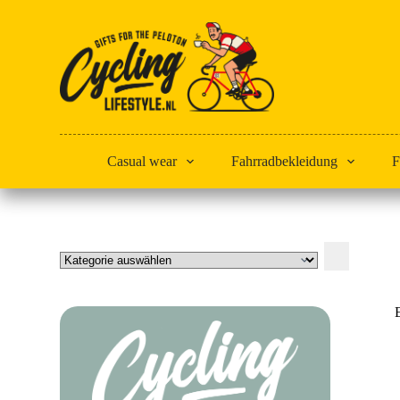
Zum
Inhalt
springen
Casual wear
Fahrradbekleidung
F
Kategorie
auswählen