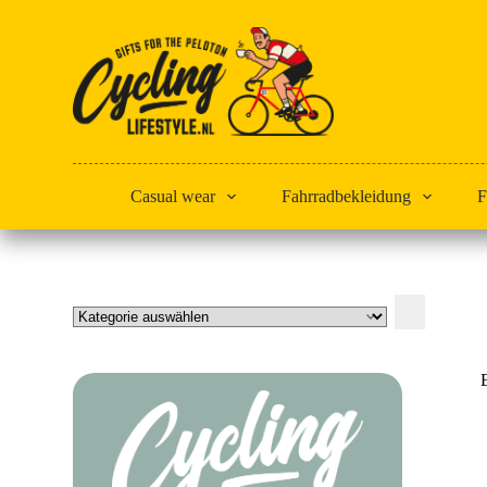
Zum
Inhalt
springen
Casual wear
Fahrradbekleidung
F
Kategorie
auswählen