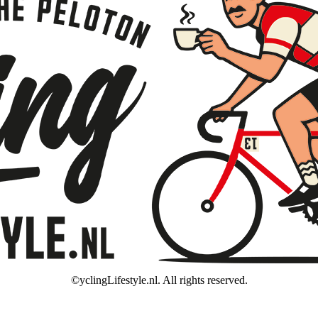
©yclingLifestyle.nl. All rights reserved.