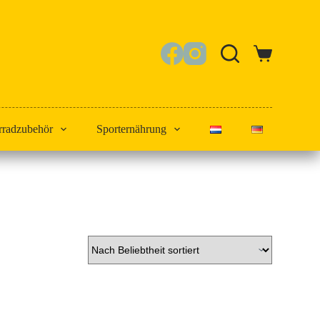
Warenkorb
rradzubehör
Sporternährung