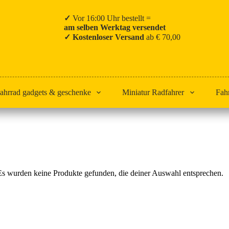
✓
Vor 16:00 Uhr bestellt =
am selben Werktag versendet
✓ Kostenloser Versand
ab € 70,00
ahrrad gadgets & geschenke
Miniatur Radfahrer
Fah
Start
Decathlon AG2R La Mondiale
Es wurden keine Produkte gefunden, die deiner Auswahl entsprechen.