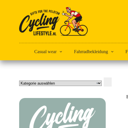
Zum
Inhalt
springen
Casual wear
Fahrradbekleidung
F
Kategorie
auswählen