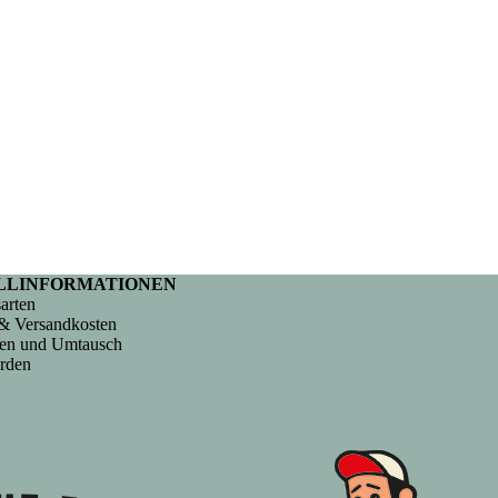
LLINFORMATIONEN
arten
& Versandkosten
en und Umtausch
rden