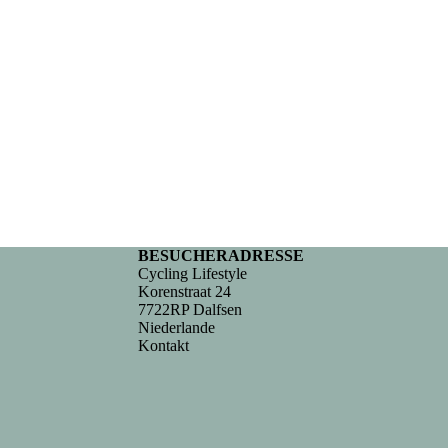
BESUCHERADRESSE
Cycling Lifestyle
Korenstraat 24
7722RP Dalfsen
Niederlande
Kontakt