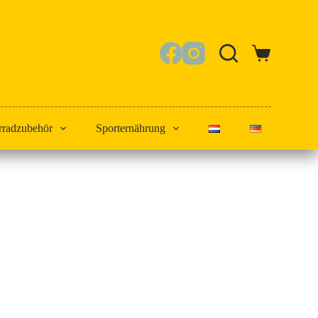
Warenkorb
rradzubehör
Sporternährung