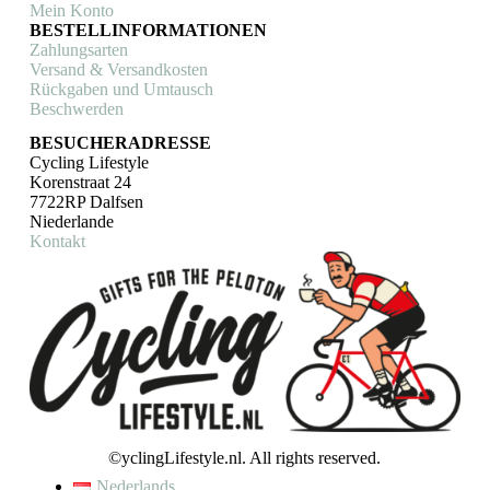
Mein Konto
BESTELLINFORMATIONEN
Zahlungsarten
Versand & Versandkosten
Rückgaben und Umtausch
Beschwerden
BESUCHERADRESSE
Cycling Lifestyle
Korenstraat 24
7722RP Dalfsen
Niederlande
Kontakt
©yclingLifestyle.nl. All rights reserved.
Nederlands