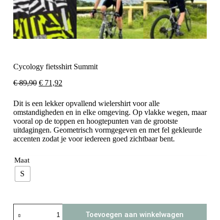
Cycology fietsshirt Summit
Oorspronkelijke
Huidige
€
89,90
€
71,92
prijs
prijs
was:
is:
Dit is een lekker opvallend wielershirt voor alle
€ 89,90.
€ 71,92.
omstandigheden en in elke omgeving. Op vlakke wegen, maar
vooral op de toppen en hoogtepunten van de grootste
uitdagingen. Geometrisch vormgegeven en met fel gekleurde
accenten zodat je voor iedereen goed zichtbaar bent.
Maat
S
Cycology
Toevoegen aan winkelwagen
fietsshirt