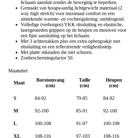
lichaam aansluit zonder de beweging te beperken.
Gemaakt van hoogwaardig lichtgewicht materiaal (2
way high stretch) voor maximaal comfort en een
uitstekende warmte- en vochtregulering; sneldrogend.
Volledige (verborgen) YKK ritssluiting en elastische,
lasergesneden grippers op de heupen en mouwen voor
een fijne aansluiting op het lichaam.
Met 3 achterzakken plus een extra opbergzakje met
ritssluiting en een reflecterende veiligheidsstrip.
Met platte stiknaden die niet schuren.
Zonbeschermingsfactor 50.
Maattabel
Borstomvang
Taille
Heupen
Maat
(cm)
(cm)
(cm)
S
84-92
79-85
84-92
M
92-100
85-91
92-100
L
100-108
91-97
100-108
XL
108-116
97-103
108-116