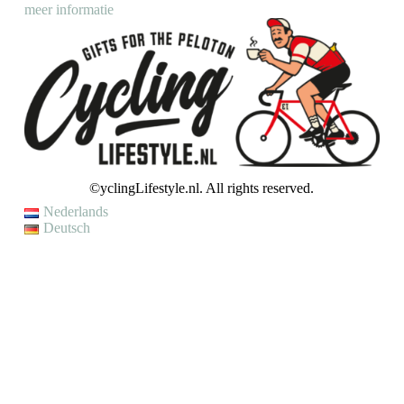
meer informatie
©yclingLifestyle.nl. All rights reserved.
Nederlands
Deutsch
VAKANTIE / WIJZIGING LEVERTIJD
Op dit moment genieten wij van een korte (fiets)vakantie en kunnen
wij helaas even geen bestellingen verzenden.
Je kunt wel een bestelling plaatsen, maar houd er rekening mee dat
jouw bestelling pas op
maandag 10 augustus
zal worden verzonden.
Met vriendelijke groet,
CyclingLifestyle.nl