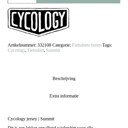
Summit
aantal
Artikelnummer:
332108
Categorie:
Fietsshirts heren
Tags:
Cycology
,
Fietsshirt
,
Summit
Beschrijving
Extra informatie
Cycology jersey | Summit
Dit is een lekker opvallend wielershirt voor alle