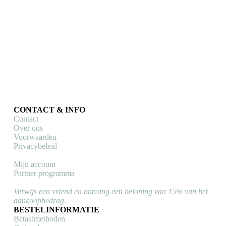
optie
kan
gekozen
worden
op
de
productpagina
CONTACT & INFO
Contact
Over ons
Voorwaarden
Privacybeleid
Mijn account
Partner programma
Verwijs een vriend en ontvang een beloning van 15% van het
aankoopbedrag.
BESTELINFORMATIE
Betaalmethoden