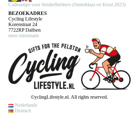
Cadeautips voor fietsliefhebbers (Sinterklaas en Kerst 2023)
BEZOEKADRES
Cycling Lifestyle
Korenstraat 24
7722RP Dalfsen
meer informatie
©yclingLifestyle.nl. All rights reserved.
Nederlands
Deutsch
VAKANTIE / WIJZIGING LEVERTIJD
Op dit moment genieten wij van een korte (fiets)vakantie en kunnen