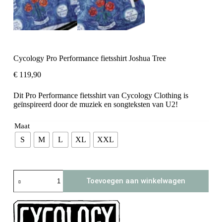
Cycology Pro Performance fietsshirt Joshua Tree
€
119,90
Dit Pro Performance fietsshirt van Cycology Clothing is
geïnspireerd door de muziek en songteksten van U2!
Maat
S
M
L
XL
XXL
Cycology
Toevoegen aan winkelwagen
Pro
Performance
fietsshirt
Joshua
Tree