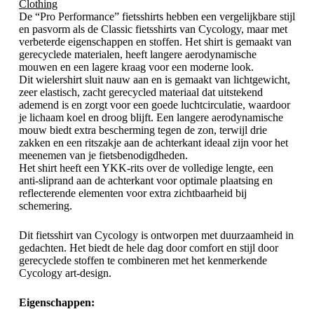
Clothing
De “Pro Performance” fietsshirts hebben een vergelijkbare stijl
en pasvorm als de Classic fietsshirts van Cycology, maar met
verbeterde eigenschappen en stoffen. Het shirt is gemaakt van
gerecyclede materialen, heeft langere aerodynamische
mouwen en een lagere kraag voor een moderne look.
Dit wielershirt sluit nauw aan en is gemaakt van lichtgewicht,
zeer elastisch, zacht gerecycled materiaal dat uitstekend
ademend is en zorgt voor een goede luchtcirculatie, waardoor
je lichaam koel en droog blijft. Een langere aerodynamische
mouw biedt extra bescherming tegen de zon, terwijl drie
zakken en een ritszakje aan de achterkant ideaal zijn voor het
meenemen van je fietsbenodigdheden.
Het shirt heeft een YKK-rits over de volledige lengte, een
anti-sliprand aan de achterkant voor optimale plaatsing en
reflecterende elementen voor extra zichtbaarheid bij
schemering.
Dit fietsshirt van Cycology is ontworpen met duurzaamheid in
gedachten. Het biedt de hele dag door comfort en stijl door
gerecyclede stoffen te combineren met het kenmerkende
Cycology art-design.
Eigenschappen: