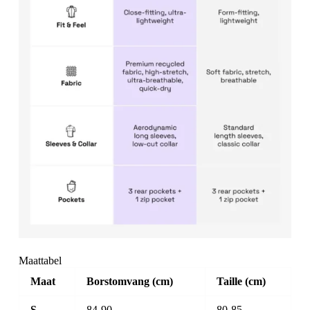
Maattabel
Maat
Borstomvang (cm)
Taille (cm)
S
84-90
80-85