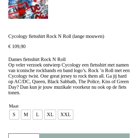
Cycology fietsshirt Rock N Roll (lange mouwen)
€
109,90
Dames fietsshirt Rock N Roll
Op veler verzoek ontwierp Cycology een fietsshirt met namen
van iconische rockbands en band logo’s. Rock ’n Roll met een
Cycology twist. One great jersey to rock them all. Ga jij hard
op AC/DC, Queen, Black Sabbath, The Police, Kiss of Green
Day? Dan kun je jouw muzikale voorkeur nu ook op de fiets
tonen.
Maat
S
M
L
XL
XXL
Cycology