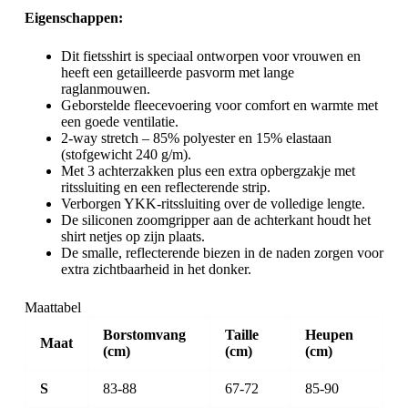
Eigenschappen:
Dit fietsshirt is speciaal ontworpen voor vrouwen en
heeft een getailleerde pasvorm met lange
raglanmouwen.
Geborstelde fleecevoering voor comfort en warmte met
een goede ventilatie.
2-way stretch – 85% polyester en 15% elastaan
(stofgewicht 240 g/m).
Met 3 achterzakken plus een extra opbergzakje met
ritssluiting en een reflecterende strip.
Verborgen YKK-ritssluiting over de volledige lengte.
De siliconen zoomgripper aan de achterkant houdt het
shirt netjes op zijn plaats.
De smalle, reflecterende biezen in de naden zorgen voor
extra zichtbaarheid in het donker.
Maattabel
Borstomvang
Taille
Heupen
Maat
(cm)
(cm)
(cm)
S
83-88
67-72
85-90