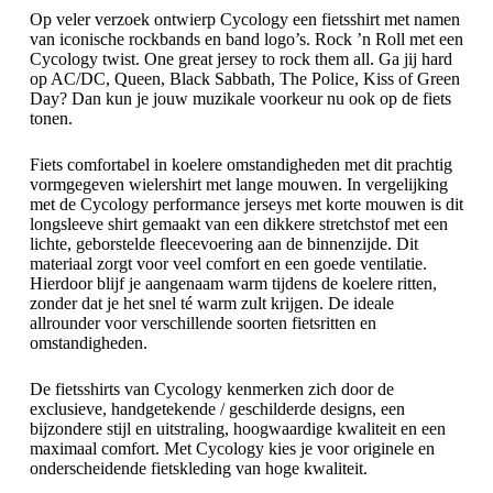
Op veler verzoek ontwierp Cycology een fietsshirt met namen
van iconische rockbands en band logo’s. Rock ’n Roll met een
Cycology twist. One great jersey to rock them all. Ga jij hard
op AC/DC, Queen, Black Sabbath, The Police, Kiss of Green
Day? Dan kun je jouw muzikale voorkeur nu ook op de fiets
tonen.
Fiets comfortabel in koelere omstandigheden met dit prachtig
vormgegeven wielershirt met lange mouwen. In vergelijking
met de Cycology performance jerseys met korte mouwen is dit
longsleeve shirt gemaakt van een dikkere stretchstof met een
lichte, geborstelde fleecevoering aan de binnenzijde. Dit
materiaal zorgt voor veel comfort en een goede ventilatie.
Hierdoor blijf je aangenaam warm tijdens de koelere ritten,
zonder dat je het snel té warm zult krijgen. De ideale
allrounder voor verschillende soorten fietsritten en
omstandigheden.
De fietsshirts van Cycology kenmerken zich door de
exclusieve, handgetekende / geschilderde designs, een
bijzondere stijl en uitstraling, hoogwaardige kwaliteit en een
maximaal comfort. Met Cycology kies je voor originele en
onderscheidende fietskleding van hoge kwaliteit.