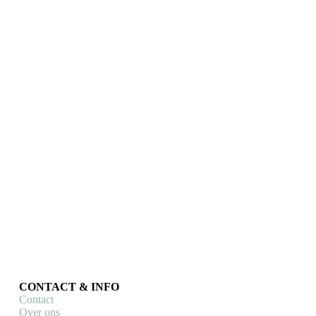
Cycology
Cycology
Top tube frametas Rock N
Zadeltasje Cycology
Roll (Cycology)
Rock n Roll
Frametassen
,
Tassen & cases
,
Tassen & cases
Zadeltassen
€
24,90
€
24,90
Toevoegen aan
Toevoegen aan
winkelwagen
winkelwagen
CONTACT & INFO
Contact
Over ons