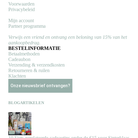
Voorwaarden
Privacybeleid
Mijn account
Partner programma
Verwijs een vriend en ontvang een beloning van 15% van het
aankoopbedrag.
BESTELINFORMATIE
Betaalmethoden
Cadeaubon
Verzending & verzendkosten
Retourneren & ruilen
Klachten
Onze nieuwsbrief ontvangen?
BLOGARTIKELEN
10 Fiets gerelateerde cadeautips onder de €15 voor Sinterklaas