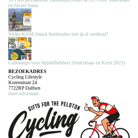
en Secret Santa
Welke KOM Attack fietsborden heb jij al verdiend?
Cadeautips voor fietsliefhebbers (Sinterklaas en Kerst 2023)
BEZOEKADRES
Cycling Lifestyle
Korenstraat 24
7722RP Dalfsen
meer informatie