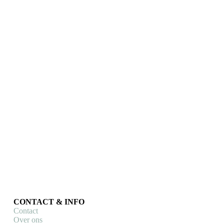
Recycled (Mnmur
Upcycling Design)
€
44,90
Toevoegen aan
€
28,00
winkelwagen
Toevoegen aan
winkelwagen
CONTACT & INFO
Contact
Over ons