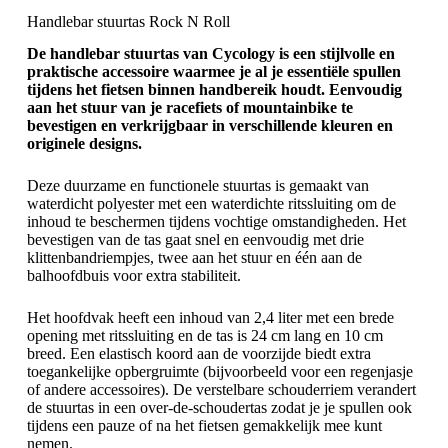
Handlebar stuurtas Rock N Roll
De handlebar stuurtas van Cycology is een stijlvolle en
praktische accessoire waarmee je al je essentiële spullen
tijdens het fietsen binnen handbereik houdt. Eenvoudig
aan het stuur van je racefiets of mountainbike te
bevestigen en verkrijgbaar in verschillende kleuren en
originele designs.
Deze duurzame en functionele stuurtas is gemaakt van
waterdicht polyester met een waterdichte ritssluiting om de
inhoud te beschermen tijdens vochtige omstandigheden. Het
bevestigen van de tas gaat snel en eenvoudig met drie
klittenbandriempjes, twee aan het stuur en één aan de
balhoofdbuis voor extra stabiliteit.
Het hoofdvak heeft een inhoud van 2,4 liter met een brede
opening met ritssluiting en de tas is 24 cm lang en 10 cm
breed. Een elastisch koord aan de voorzijde biedt extra
toegankelijke opbergruimte (bijvoorbeeld voor een regenjasje
of andere accessoires). De verstelbare schouderriem verandert
de stuurtas in een over-de-schoudertas zodat je je spullen ook
tijdens een pauze of na het fietsen gemakkelijk mee kunt
nemen.