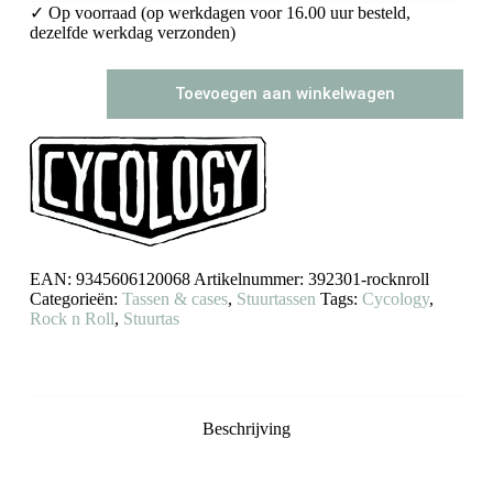
✓ Op voorraad (op werkdagen voor 16.00 uur besteld,
dezelfde werkdag verzonden)
Stuurtas
Toevoegen aan winkelwagen
Cycology
Rock
N
Roll
aantal
EAN:
9345606120068
Artikelnummer:
392301-rocknroll
Categorieën:
Tassen & cases
,
Stuurtassen
Tags:
Cycology
,
Rock n Roll
,
Stuurtas
Beschrijving