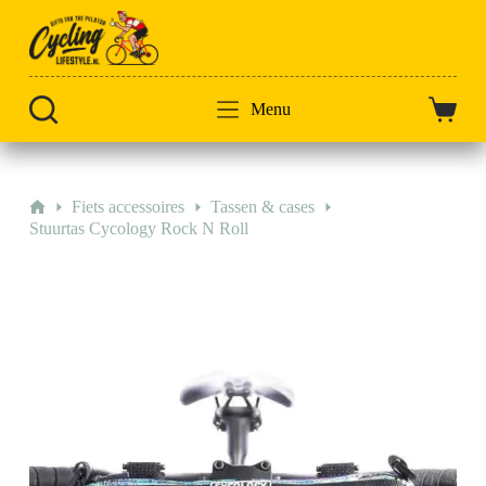
Doorgaan
naar
artikel
Menu
Winkel
Home
Fiets accessoires
Tassen & cases
Stuurtas Cycology Rock N Roll