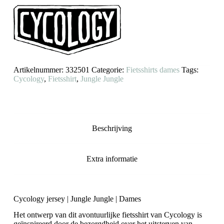
Jungle
aantal
Artikelnummer:
332501
Categorie:
Fietsshirts dames
Tags:
Cycology
,
Fietsshirt
,
Jungle Jungle
Beschrijving
Extra informatie
Cycology jersey | Jungle Jungle | Dames
Het ontwerp van dit avontuurlijke fietsshirt van Cycology is
geïnspireerd door de bezorgdheid over het uitsterven van