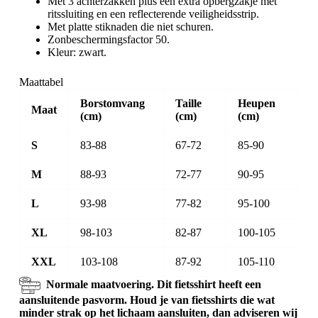
Met 3 achterzakken plus een extra opbergzakje met
ritssluiting en een reflecterende veiligheidsstrip.
Met platte stiknaden die niet schuren.
Zonbeschermingsfactor 50.
Kleur: zwart.
Maattabel
Borstomvang
Taille
Heupen
Maat
(cm)
(cm)
(cm)
S
83-88
67-72
85-90
M
88-93
72-77
90-95
L
93-98
77-82
95-100
XL
98-103
82-87
100-105
XXL
103-108
87-92
105-110
Normale maatvoering. Dit fietsshirt heeft een
aansluitende pasvorm. Houd je van fietsshirts die wat
minder strak op het lichaam aansluiten, dan adviseren wij