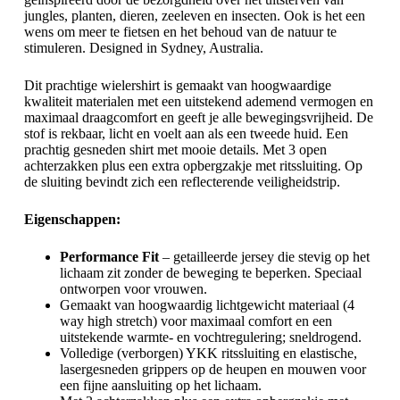
jungles, planten, dieren, zeeleven en insecten. Ook is het een
wens om meer te fietsen en het behoud van de natuur te
stimuleren. Designed in Sydney, Australia.
Dit prachtige wielershirt is gemaakt van hoogwaardige
kwaliteit materialen met een uitstekend ademend vermogen en
maximaal draagcomfort en geeft je alle bewegingsvrijheid. De
stof is rekbaar, licht en voelt aan als een tweede huid. Een
prachtig gesneden shirt met mooie details. Met 3 open
achterzakken plus een extra opbergzakje met ritssluiting. Op
de sluiting bevindt zich een reflecterende veiligheidstrip.
Eigenschappen:
Performance Fit
– getailleerde jersey die stevig op het
lichaam zit zonder de beweging te beperken. Speciaal
ontworpen voor vrouwen.
Gemaakt van hoogwaardig lichtgewicht materiaal (4
way high stretch) voor maximaal comfort en een
uitstekende warmte- en vochtregulering; sneldrogend.
Volledige (verborgen) YKK ritssluiting en elastische,
lasergesneden grippers op de heupen en mouwen voor
een fijne aansluiting op het lichaam.