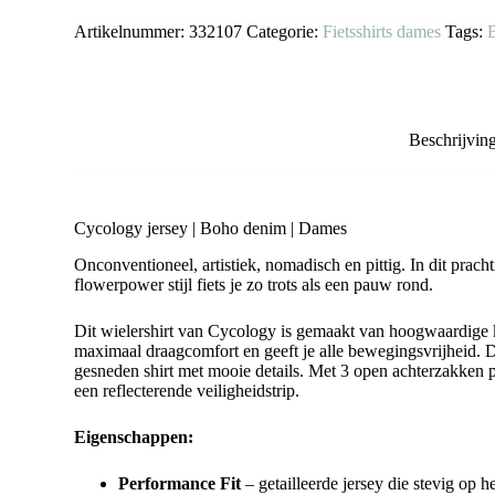
Artikelnummer:
332107
Categorie:
Fietsshirts dames
Tags:
Beschrijvin
Cycology jersey | Boho denim | Dames
Onconventioneel, artistiek, nomadisch en pittig. In dit prac
flowerpower stijl fiets je zo trots als een pauw rond.
Dit wielershirt van Cycology is gemaakt van hoogwaardige 
maximaal draagcomfort en geeft je alle bewegingsvrijheid. De
gesneden shirt met mooie details. Met 3 open achterzakken pl
een reflecterende veiligheidstrip.
Eigenschappen:
Performance Fit
– getailleerde jersey die stevig op 