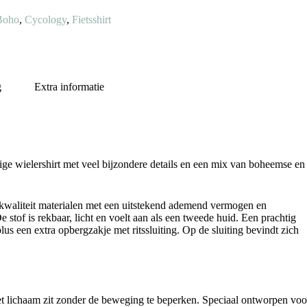
Boho
,
Cycology
,
Fietsshirt
g
Extra informatie
htige wielershirt met veel bijzondere details en een mix van boheemse en
kwaliteit materialen met een uitstekend ademend vermogen en
 stof is rekbaar, licht en voelt aan als een tweede huid. Een prachtig
us een extra opbergzakje met ritssluiting. Op de sluiting bevindt zich
het lichaam zit zonder de beweging te beperken. Speciaal ontworpen voo