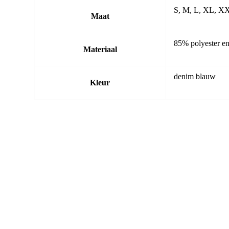
S, M, L, XL, X
Maat
85% polyester e
Materiaal
denim blauw
Kleur