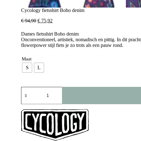
Cycology fietsshirt Boho denim
Oorspronkelijke
Huidige
€
94,90
€
75,92
prijs
prijs
was:
is:
Dames fietsshirt Boho denim
€ 94,90.
€ 75,92.
Onconventioneel, artistiek, nomadisch en pittig. In dit prac
flowerpower stijl fiets je zo trots als een pauw rond.
Maat
S
L
Cycology
fietsshirt
Boho
denim
aantal