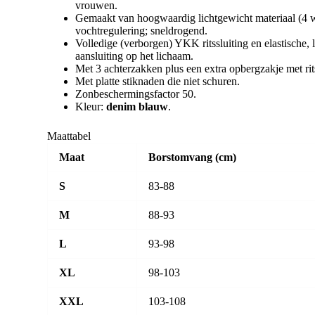
vrouwen.
Gemaakt van hoogwaardig lichtgewicht materiaal (4 w
vochtregulering; sneldrogend.
Volledige (verborgen) YKK ritssluiting en elastische
aansluiting op het lichaam.
Met 3 achterzakken plus een extra opbergzakje met ritss
Met platte stiknaden die niet schuren.
Zonbeschermingsfactor 50.
Kleur:
denim blauw
.
Maattabel
Maat
Borstomvang (cm)
S
83-88
M
88-93
L
93-98
XL
98-103
XXL
103-108