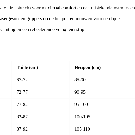
ay high stretch) voor maximaal comfort en een uitstekende warmte- e
, lasergesneden grippers op de heupen en mouwen voor een fijne
luiting en een reflecterende veiligheidsstrip.
Taille (cm)
Heupen (cm)
67-72
85-90
72-77
90-95
77-82
95-100
82-87
100-105
87-92
105-110