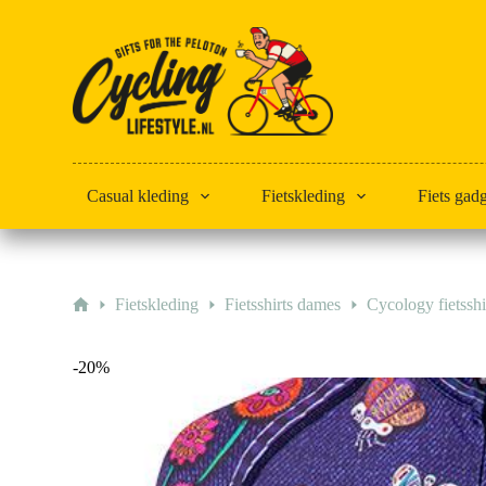
Doorgaan
naar
artikel
Casual kleding
Fietskleding
Fiets gad
Home
Fietskleding
Fietsshirts dames
Cycology fietssh
-20%