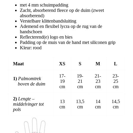
met 4 mm schuimpadding
Zacht, absorberend fleece op de duim (zweet
absorberend)
Verstelbare klittenbandsluiting
Ademend en flexibel lycra op de rug van de
handschoen
Reflecterend(e) logo en bies
Padding op de muis van de hand met siliconen grip
Kleur: rood
Maat
XS
S
M
L
17-
19-
21-
23-
1)
Palmomtrek
19
21
23
25
boven de duim
cm
cm
cm
cm
2)
Lengte –
13
13,5
14
14,5
middelvinger tot
cm
cm
cm
cm
pols