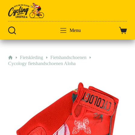
Doorgaan
naar
artikel
Menu
Winkel
Home
Fietskleding
Fietshandschoenen
Cycology fietshandschoenen Aloha