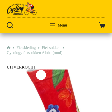
Doorgaan
naar
artikel
Menu
Winkel
Home
Fietskleding
Fietssokken
Cycology fietssokken Aloha (rood)
UITVERKOCHT