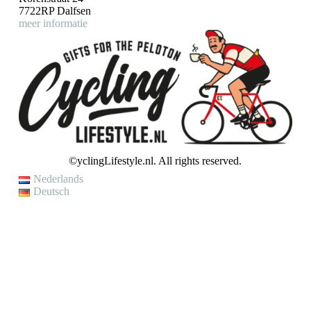
7722RP Dalfsen
meer informatie
©yclingLifestyle.nl. All rights reserved.
Nederlands
Deutsch
VAKANTIE / WIJZIGING LEVERTIJD
Op dit moment genieten wij van een korte (fiets)vakantie en kunnen
wij helaas even geen bestellingen verzenden.
Je kunt wel een bestelling plaatsen, maar houd er rekening mee dat
jouw bestelling pas op
maandag 10 augustus
zal worden verzonden.
Met vriendelijke groet,