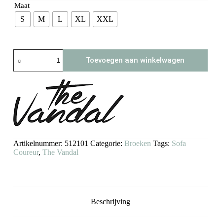
Maat
S
M
L
XL
XXL
Sofa
Toevoegen aan winkelwagen
Coureur
shorts
The
Vandal
aantal
Artikelnummer:
512101
Categorie:
Broeken
Tags:
Sofa
Coureur
,
The Vandal
Beschrijving