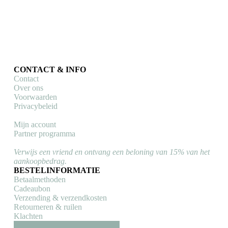
op
de
productpagina
CONTACT & INFO
Contact
Over ons
Voorwaarden
Privacybeleid
Mijn account
Partner programma
Verwijs een vriend en ontvang een beloning van 15% van het
aankoopbedrag.
BESTELINFORMATIE
Betaalmethoden
Cadeaubon
Verzending & verzendkosten
Retourneren & ruilen
Klachten