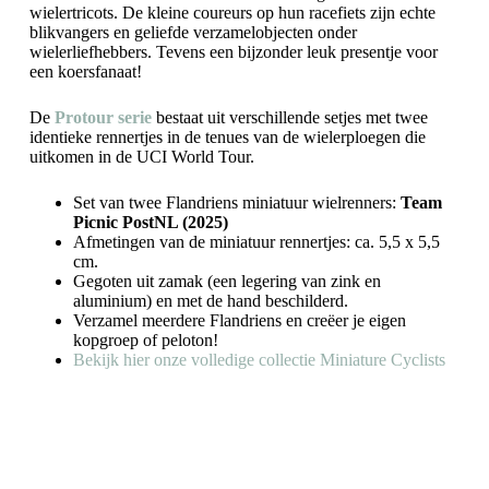
wielertricots. De kleine coureurs op hun racefiets zijn echte
blikvangers en geliefde verzamelobjecten onder
wielerliefhebbers. Tevens een bijzonder leuk presentje voor
een koersfanaat!
De
Protour serie
bestaat uit verschillende setjes met twee
identieke rennertjes in de tenues van de wielerploegen die
uitkomen in de UCI World Tour.
Set van twee Flandriens miniatuur wielrenners:
Team
Picnic PostNL (2025)
Afmetingen van de miniatuur rennertjes: ca. 5,5 x 5,5
cm.
Gegoten uit zamak (een legering van zink en
aluminium) en met de hand beschilderd.
Verzamel meerdere Flandriens en creëer je eigen
kopgroep of peloton!
Bekijk hier onze volledige collectie Miniature Cyclists