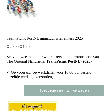
Team Picnic PostNL miniatuur wielrenners 2025
Oorspronkelijke
Huidige
€
20,00
€
16,00
prijs
prijs
was:
is:
Set van twee miniatuur wielrenners uit de Protour serie van
€ 20,00.
€ 16,00.
The Original Flandriens:
Team Picnic PostNL
(2025)
.
✓ Op voorraad (op werkdagen voor 16.00 uur besteld,
dezelfde werkdag verzonden)
Team
Toevoegen aan winkelwagen
Picnic
PostNL
miniatuur
wielrenners
2025