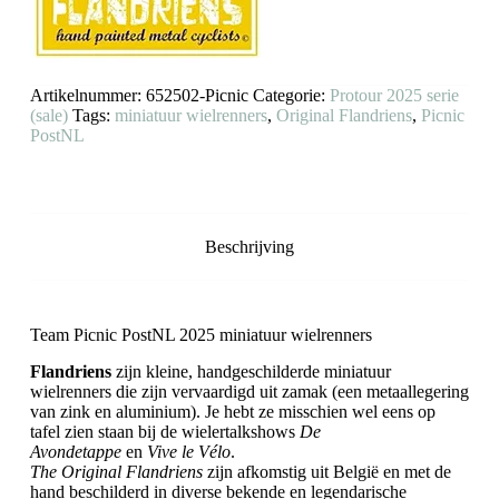
aantal
Artikelnummer:
652502-Picnic
Categorie:
Protour 2025 serie
(sale)
Tags:
miniatuur wielrenners
,
Original Flandriens
,
Picnic
PostNL
Beschrijving
Team Picnic PostNL 2025 miniatuur wielrenners
Flandriens
zijn kleine, handgeschilderde miniatuur
wielrenners die zijn vervaardigd uit zamak (een metaallegering
van zink en aluminium). Je hebt ze misschien wel eens op
tafel zien staan bij de wielertalkshows
De
Avondetappe
en
Vive le Vélo
.
The Original Flandriens
zijn afkomstig uit België en met de
hand beschilderd in diverse bekende en legendarische