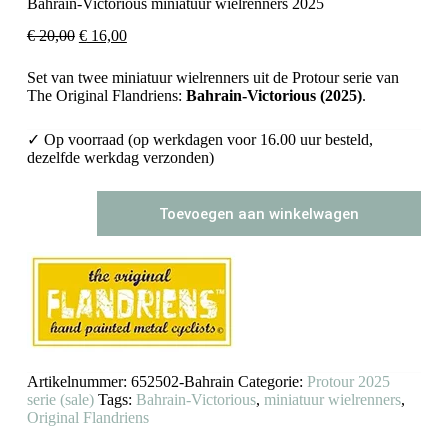
Bahrain-Victorious miniatuur wielrenners 2025
Oorspronkelijke
Huidige
€
20,00
€
16,00
prijs
prijs
was:
is:
Set van twee miniatuur wielrenners uit de Protour serie van
€ 20,00.
€ 16,00.
The Original Flandriens:
Bahrain-Victorious
(2025)
.
✓ Op voorraad (op werkdagen voor 16.00 uur besteld,
dezelfde werkdag verzonden)
Bahrain-
Toevoegen aan winkelwagen
Victorious
miniatuur
wielrenners
2025
aantal
Artikelnummer:
652502-Bahrain
Categorie:
Protour 2025
serie (sale)
Tags:
Bahrain-Victorious
,
miniatuur wielrenners
,
Original Flandriens