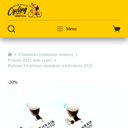
Doorgaan
naar
artikel
Menu
Winkel
Home
Flandriens (miniatuur renners)
Protour 2025 serie (sale)
Bahrain-Victorious miniatuur wielrenners 2025
-20%