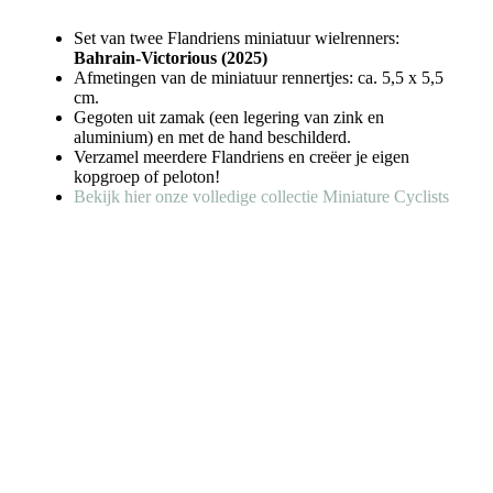
Set van twee Flandriens miniatuur wielrenners:
Bahrain-Victorious (2025)
Afmetingen van de miniatuur rennertjes: ca. 5,5 x 5,5
cm.
Gegoten uit zamak (een legering van zink en
aluminium) en met de hand beschilderd.
Verzamel meerdere Flandriens en creëer je eigen
kopgroep of peloton!
Bekijk hier onze volledige collectie Miniature Cyclists
-20%
Original Flandriens
Original Flandriens