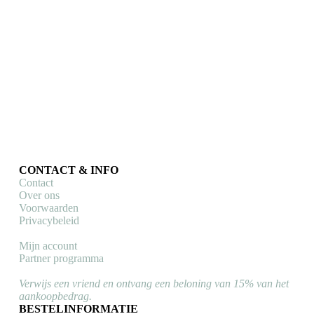
Movistar Team miniatuur
Arkéa-B&B Hotels
wielrenners 2025
miniatuur wielrenners
2025
Protour 2025 serie
(sale)
Protour 2025 serie
(sale)
Oorspronkelijke
Huidige
€
20,00
€
16,00
prijs
prijs
Oorspronkelijke
Huidige
€
20,00
€
16,00
Toevoegen aan
was:
is:
prijs
prijs
winkelwagen
Toevoegen aan
€ 20,00.
€ 16,00.
was:
is:
winkelwagen
€ 20,00.
€ 16,00.
CONTACT & INFO
Contact
Over ons
Voorwaarden
Privacybeleid
Mijn account
Partner programma
Verwijs een vriend en ontvang een beloning van 15% van het
aankoopbedrag.
BESTELINFORMATIE