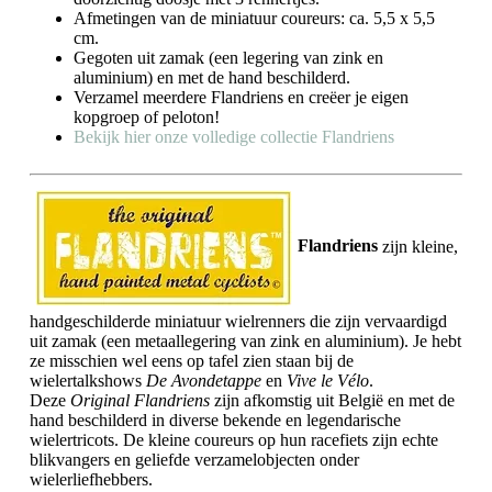
Afmetingen van de miniatuur coureurs: ca. 5,5 x 5,5
cm.
Gegoten uit zamak (een legering van zink en
aluminium) en met de hand beschilderd.
Verzamel meerdere Flandriens en creëer je eigen
kopgroep of peloton!
Bekijk hier onze volledige collectie Flandriens
Flandriens
zijn kleine,
handgeschilderde miniatuur wielrenners die zijn vervaardigd
uit zamak (een metaallegering van zink en aluminium). Je hebt
ze misschien wel eens op tafel zien staan bij de
wielertalkshows
De Avondetappe
en
Vive le Vélo
.
Deze
Original Flandriens
zijn afkomstig uit België en met de
hand beschilderd in diverse bekende en legendarische
wielertricots. De kleine coureurs op hun racefiets zijn echte
blikvangers en geliefde verzamelobjecten onder
wielerliefhebbers.