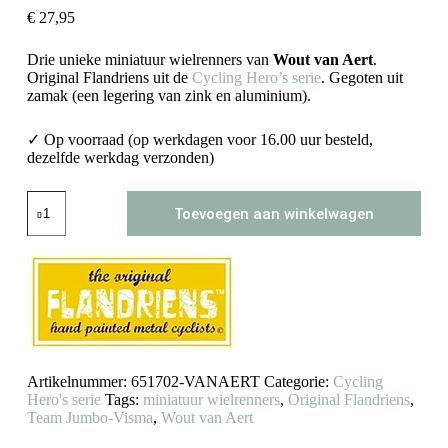
€
27,95
Drie unieke miniatuur wielrenners van
Wout van Aert
.
Original Flandriens uit de
Cycling Hero’s serie
. Gegoten uit
zamak (een legering van zink en aluminium).
✓ Op voorraad (op werkdagen voor 16.00 uur besteld,
dezelfde werkdag verzonden)
Wout
Toevoegen aan winkelwagen
van
Aert
miniatuur
wielrenners
Flandriens
aantal
Artikelnummer:
651702-VANAERT
Categorie:
Cycling
Hero's serie
Tags:
miniatuur wielrenners
,
Original Flandriens
,
Team Jumbo-Visma
,
Wout van Aert