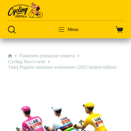
Doorgaan
naar
artikel
Menu
Winkel
Home
Flandriens (miniatuur renners)
Cycling Hero's serie
Tadej Pogačar miniatuur wielrenners (2025 limited edition)