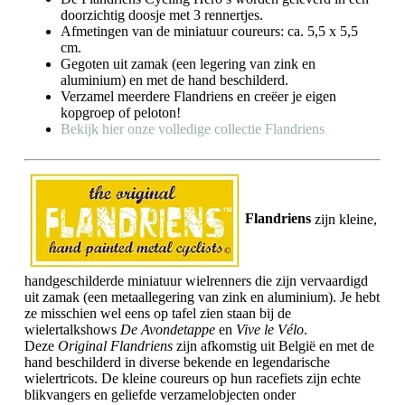
doorzichtig doosje met 3 rennertjes.
Afmetingen van de miniatuur coureurs: ca. 5,5 x 5,5
cm.
Gegoten uit zamak (een legering van zink en
aluminium) en met de hand beschilderd.
Verzamel meerdere Flandriens en creëer je eigen
kopgroep of peloton!
Bekijk hier onze volledige collectie Flandriens
Flandriens
zijn kleine,
handgeschilderde miniatuur wielrenners die zijn vervaardigd
uit zamak (een metaallegering van zink en aluminium). Je hebt
ze misschien wel eens op tafel zien staan bij de
wielertalkshows
De Avondetappe
en
Vive le Vélo
.
Deze
Original Flandriens
zijn afkomstig uit België en met de
hand beschilderd in diverse bekende en legendarische
wielertricots. De kleine coureurs op hun racefiets zijn echte
blikvangers en geliefde verzamelobjecten onder