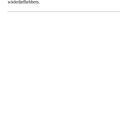
wielerliefhebbers.
Original Flandriens