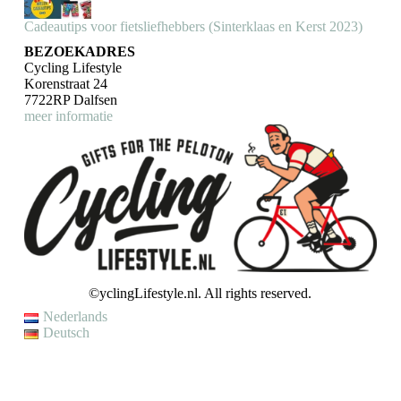
Cadeautips voor fietsliefhebbers (Sinterklaas en Kerst 2023)
BEZOEKADRES
Cycling Lifestyle
Korenstraat 24
7722RP Dalfsen
meer informatie
©yclingLifestyle.nl. All rights reserved.
Nederlands
Deutsch
VAKANTIE / WIJZIGING LEVERTIJD
Op dit moment genieten wij van een korte (fiets)vakantie en kunnen