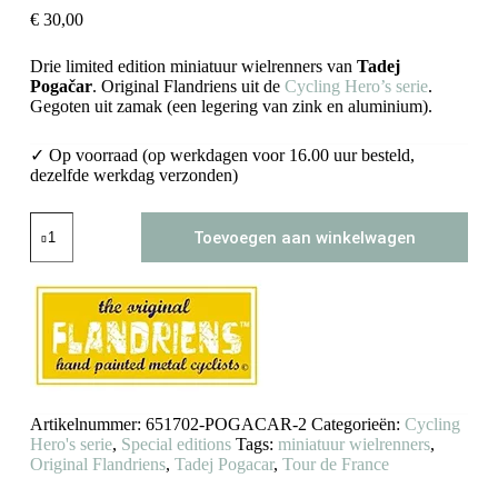
€
30,00
Drie limited edition miniatuur wielrenners van
Tadej
Pogačar
. Original Flandriens uit de
Cycling Hero’s serie
.
Gegoten uit zamak (een legering van zink en aluminium).
✓ Op voorraad (op werkdagen voor 16.00 uur besteld,
dezelfde werkdag verzonden)
Tadej
Toevoegen aan winkelwagen
Pogačar
miniatuur
wielrenners
(2025
limited
edition)
aantal
Artikelnummer:
651702-POGACAR-2
Categorieën:
Cycling
Hero's serie
,
Special editions
Tags:
miniatuur wielrenners
,
Original Flandriens
,
Tadej Pogacar
,
Tour de France