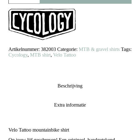
shirt
Velo
Tattoo
(lange
mouwen)
aantal
Artikelnummer:
382003
Categorie:
MTB & gravel shirts
Tags:
Cycology
,
MTB shirt
,
Velo Tattoo
Beschrijving
Extra informatie
Velo Tattoo mountainbike shirt
Op jouw lijf geschreven! Een origineel, handgetekend