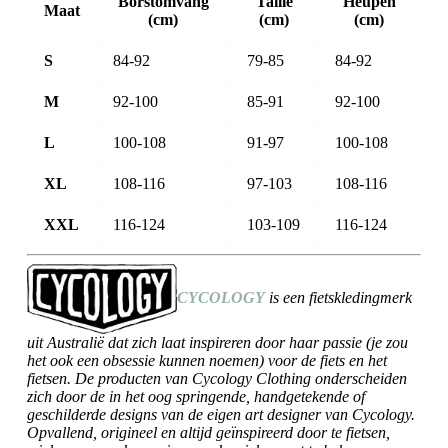
Borstomvang
Taille
Heupen
Maat
(cm)
(cm)
(cm)
S
84-92
79-85
84-92
M
92-100
85-91
92-100
L
100-108
91-97
100-108
XL
108-116
97-103
108-116
XXL
116-124
103-109
116-124
CYCOLOGY
is een fietskledingmerk
uit Australië dat zich laat inspireren door haar passie (je zou
het ook een obsessie kunnen noemen) voor de fiets en het
fietsen. De producten van Cycology Clothing onderscheiden
zich door de in het oog springende, handgetekende of
geschilderde designs van de eigen art designer van Cycology.
Opvallend, origineel en altijd geïnspireerd door te fietsen,