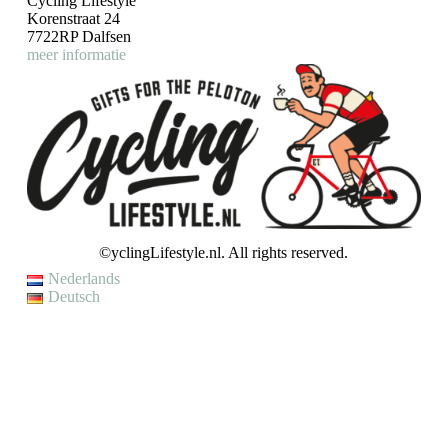
Cycling Lifestyle
Korenstraat 24
7722RP Dalfsen
meer informatie
©yclingLifestyle.nl. All rights reserved.
Nederlands
Deutsch
VAKANTIE / WIJZIGING LEVERTIJD
Op dit moment genieten wij van een korte (fiets)vakantie en kunnen
wij helaas even geen bestellingen verzenden.
Je kunt wel een bestelling plaatsen, maar houd er rekening mee dat
jouw bestelling pas op
maandag 10 augustus
zal worden verzonden.