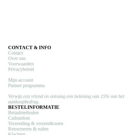
worden
de
op
prod
de
productpagina
CONTACT & INFO
Contact
Over ons
Voorwaarden
Privacybeleid
Mijn account
Partner programma
Verwijs een vriend en ontvang een beloning van 15% van het
aankoopbedrag.
BESTELINFORMATIE
Betaalmethoden
Cadeaubon
Verzending & verzendkosten
Retourneren & ruilen
Klachten