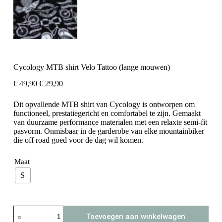
Cycology MTB shirt Velo Tattoo (lange mouwen)
Oorspronkelijke
Huidige
€
49,90
€
29,90
prijs
prijs
was:
is:
Dit opvallende MTB shirt van Cycology is ontworpen om
€ 49,90.
€ 29,90.
functioneel, prestatiegericht en comfortabel te zijn. Gemaakt
van duurzame performance materialen met een relaxte semi-fit
pasvorm. Onmisbaar in de garderobe van elke mountainbiker
die off road goed voor de dag wil komen.
Maat
S
Cycology
Toevoegen aan winkelwagen
MTB