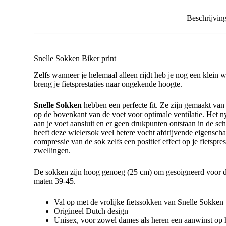
Beschrijvin
Snelle Sokken Biker print
Zelfs wanneer je helemaal alleen rijdt heb je nog een klein
breng je fietsprestaties naar ongekende hoogte.
Snelle Sokken
hebben een perfecte fit. Ze zijn gemaakt v
op de bovenkant van de voet voor optimale ventilatie. Het ny
aan je voet aansluit en er geen drukpunten ontstaan in de s
heeft deze wielersok veel betere vocht afdrijvende eigensch
compressie van de sok zelfs een positief effect op je fietspr
zwellingen.
De sokken zijn hoog genoeg (25 cm) om gesoigneerd voor d
maten 39-45.
Val op met de vrolijke fietssokken van Snelle Sokken
Origineel Dutch design
Unisex, voor zowel dames als heren een aanwinst op h