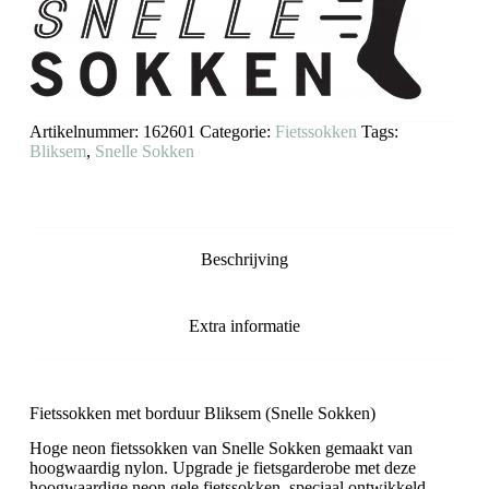
Bliksem
(neon
geel)
aantal
Artikelnummer:
162601
Categorie:
Fietssokken
Tags:
Bliksem
,
Snelle Sokken
Beschrijving
Extra informatie
Fietssokken met borduur Bliksem (Snelle Sokken)
Hoge neon fietssokken van Snelle Sokken gemaakt van
hoogwaardig nylon. Upgrade je fietsgarderobe met deze
hoogwaardige neon gele fietssokken, speciaal ontwikkeld