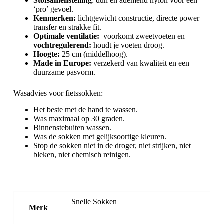
Stofsamenstelling
: dun en ademend nylon voor een
‘pro’ gevoel.
Kenmerken
:
lichtgewicht constructie, directe power
transfer en strakke fit.
Optimale ventilatie:
voorkomt zweetvoeten en
vochtregulerend:
houdt je voeten droog.
Hoogte:
25 cm (middelhoog).
Made in Europe:
verzekerd van kwaliteit en een
duurzame pasvorm.
Wasadvies voor fietssokken:
Het beste met de hand te wassen.
Was maximaal op 30 graden.
Binnenstebuiten wassen.
Was de sokken met gelijksoortige kleuren.
Stop de sokken niet in de droger, niet strijken, niet
bleken, niet chemisch reinigen.
Snelle Sokken
Merk