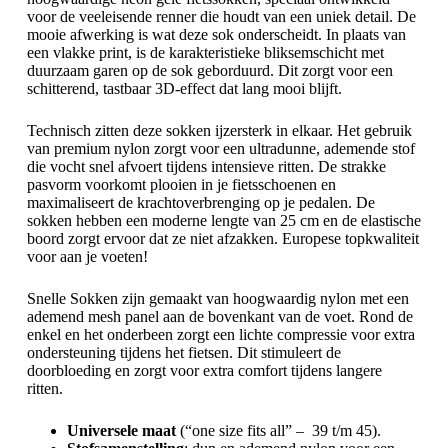
voor de veeleisende renner die houdt van een uniek detail. De
mooie afwerking is wat deze sok onderscheidt. In plaats van
een vlakke print, is de karakteristieke bliksemschicht met
duurzaam garen op de sok geborduurd. Dit zorgt voor een
schitterend, tastbaar 3D-effect dat lang mooi blijft.
Technisch zitten deze sokken ijzersterk in elkaar. Het gebruik
van premium nylon zorgt voor een ultradunne, ademende stof
die vocht snel afvoert tijdens intensieve ritten. De strakke
pasvorm voorkomt plooien in je fietsschoenen en
maximaliseert de krachtoverbrenging op je pedalen. De
sokken hebben een moderne lengte van 25 cm en de elastische
boord zorgt ervoor dat ze niet afzakken. Europese topkwaliteit
voor aan je voeten!
Snelle Sokken zijn gemaakt van hoogwaardig nylon met een
ademend mesh panel aan de bovenkant van de voet. Rond de
enkel en het onderbeen zorgt een lichte compressie voor extra
ondersteuning tijdens het fietsen. Dit stimuleert de
doorbloeding en zorgt voor extra comfort tijdens langere
ritten.
Universele maat
(“one size fits all” – 39 t/m 45).