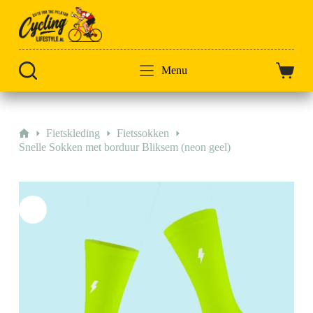
Doorgaan
naar
artikel
Menu
Winkel
Home
Fietskleding
Fietssokken
Snelle Sokken met borduur Bliksem (neon geel)