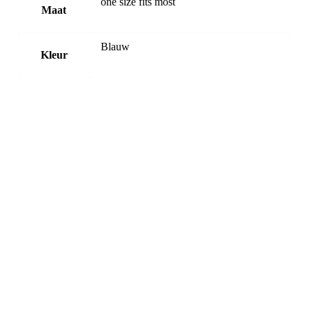
one size fits most
Maat
Blauw
Kleur