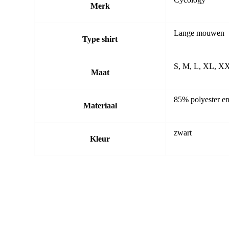
Merk
Lange mouwen
Type shirt
S, M, L, XL, X
Maat
85% polyester e
Materiaal
zwart
Kleur