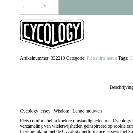
Cycology
fietsshirt
Wisdom
(lange
mouwen)
aantal
Artikelnummer:
332210
Categorie:
Fietsshirts heren
Tags:
C
Beschrijvin
Cycology jersey | Wisdom | Lange mouwen
Fiets comfortabel in koelere omstandigheden met Cycology’
verzameling van wielerwijsheden geïnspireerd op rookie erro
In vergelijking met de Cycology performance jerseys met kor