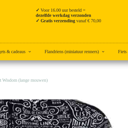
✓
Voor 16.00 uur besteld =
dezelfde werkdag verzonden
✓ Gratis verzending
vanaf € 70,00
gets & cadeaus
Flandriens (miniatuur renners)
Fiets
irt Wisdom (lange mouwen)