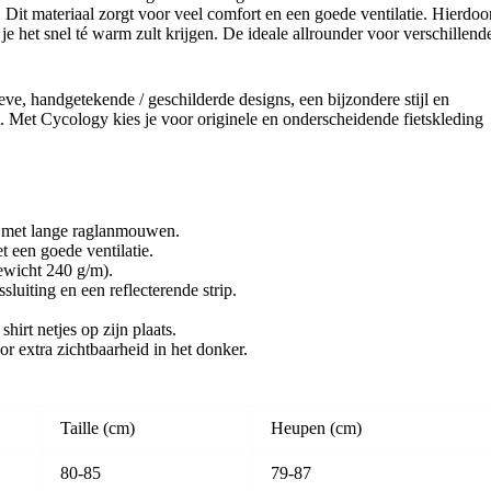
. Dit materiaal zorgt voor veel comfort en een goede ventilatie. Hierdoo
 je het snel té warm zult krijgen. De ideale allrounder voor verschillend
ve, handgetekende / geschilderde designs, een bijzondere stijl en
. Met Cycology kies je voor originele en onderscheidende fietskleding
rm met lange raglanmouwen.
 een goede ventilatie.
ewicht 240 g/m).
luiting en een reflecterende strip.
hirt netjes op zijn plaats.
r extra zichtbaarheid in het donker.
Taille (cm)
Heupen (cm)
80-85
79-87