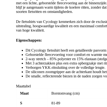
met een lichte, geborstelde fleecevoering aan de binnenzijde
blijf je aangenaam warm tijdens de koelere ritten, zonder dat
soorten fietsritten en omstandigheden.
De fietsshirts van Cycology kenmerken zich door de exclusie
uitstraling, hoogwaardige kwaliteit en een maximaal comfort
van hoge kwaliteit.
Eigenschappen:
Dit Cycology fietsshirt heeft een getailleerde pasvo
Geborstelde fleecevoering voor comfort en warmte met
2-way stretch – 85% polyester en 15% elastaan (stofg
Met 3 achterzakken plus een extra opbergzakje met ritss
Verborgen YKK-ritssluiting over de volledige lengte.
De siliconen zoomgripper aan de achterkant houdt het s
De smalle, reflecterende biezen in de naden zorgen voo
Maattabel
Maat
Borstomvang (cm)
S
81-89