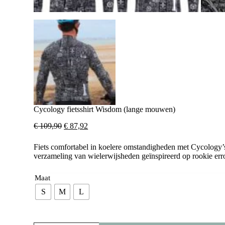
Cycology fietsshirt Wisdom (lange mouwen)
Oorspronkelijke
Huidige
€
109,90
€
87,92
prijs
prijs
was:
is:
Fiets comfortabel in koelere omstandigheden met Cycology’
€ 109,90.
€ 87,92.
verzameling van wielerwijsheden geïnspireerd op rookie erro
Maat
S
M
L