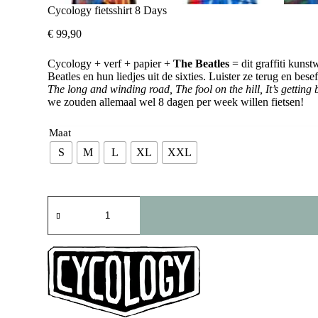
Cycology fietsshirt 8 Days
€
99,90
Cycology + verf + papier +
The Beatles
= dit graffiti kuns
Beatles en hun liedjes uit de sixties. Luister ze terug en bese
The long and winding road, The fool on the hill, It’s getting 
we zouden allemaal wel 8 dagen per week willen fietsen!
Maat
S
M
L
XL
XXL
Cycology
fietsshirt
8
Days
aantal