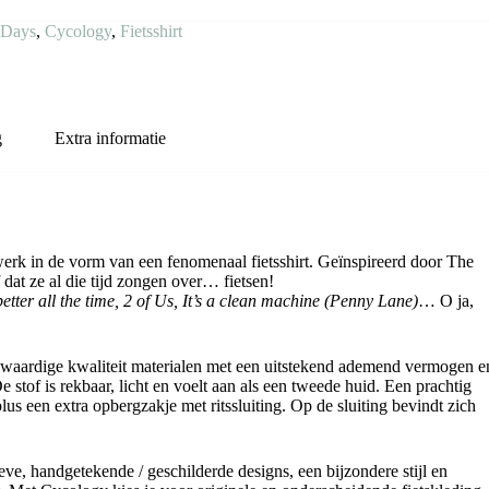
 Days
,
Cycology
,
Fietsshirt
g
Extra informatie
twerk in de vorm van een fenomenaal fietsshirt. Geïnspireerd door The
f dat ze al die tijd zongen over… fietsen!
better all the time, 2 of Us, It’s a clean machine (Penny Lane)
… O ja,
ogwaardige kwaliteit materialen met een uitstekend ademend vermogen e
 stof is rekbaar, licht en voelt aan als een tweede huid. Een prachtig
us een extra opbergzakje met ritssluiting. Op de sluiting bevindt zich
ve, handgetekende / geschilderde designs, een bijzondere stijl en