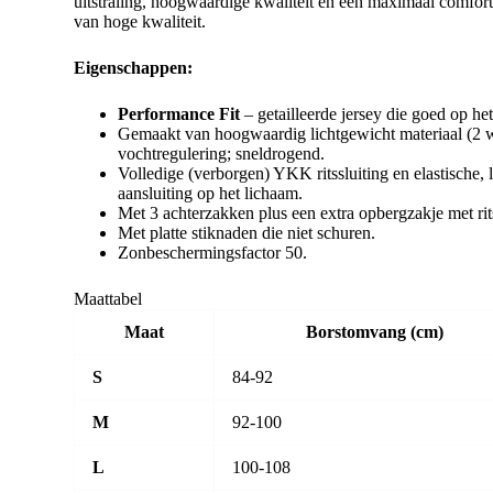
uitstraling, hoogwaardige kwaliteit en een maximaal comfort
van hoge kwaliteit.
Eigenschappen:
Performance Fit
– getailleerde jersey die goed op he
Gemaakt van hoogwaardig lichtgewicht materiaal (2 w
vochtregulering; sneldrogend.
Volledige (verborgen) YKK ritssluiting en elastische
aansluiting op het lichaam.
Met 3 achterzakken plus een extra opbergzakje met ritss
Met platte stiknaden die niet schuren.
Zonbeschermingsfactor 50.
Maattabel
Maat
Borstomvang (cm)
S
84-92
M
92-100
L
100-108