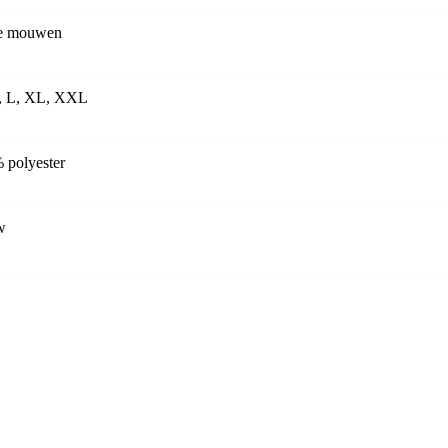
e mouwen
, L, XL, XXL
 polyester
w