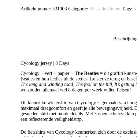
Artikelnummer:
331903
Categorie:
Fietsshirts heren
Tags:
8
Beschrijvin
Cycology jersey | 8 Days
Cycology + verf + papier +
The Beatles
= dit graffiti kuns
Beatles en hun liedjes uit de sixties. Luister ze terug en bese
The long and winding road, The fool on the hill, It’s getting 
we zouden allemaal wel 8 dagen per week willen fietsen!
Dit kleurrijke wielershirt van Cycology is gemaakt van ho
maximaal draagcomfort en geeft je alle bewegingsvrijheid. De
gesneden shirt met mooie details. Met 3 open achterzakken pl
een reflecterende veiligheidstrip.
De fietsshirts van Cycology kenmerken zich door de exclusie