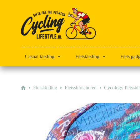
Doorgaan
naar
artikel
Casual kleding
Fietskleding
Fiets gad
Home
Fietskleding
Fietsshirts heren
Cycology fietsshi