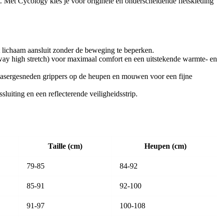
. Met Cycology kies je voor originele en onderscheidende fietskleding
t lichaam aansluit zonder de beweging te beperken.
ay high stretch) voor maximaal comfort en een uitstekende warmte- e
, lasergesneden grippers op de heupen en mouwen voor een fijne
luiting en een reflecterende veiligheidsstrip.
Taille (cm)
Heupen (cm)
79-85
84-92
85-91
92-100
91-97
100-108