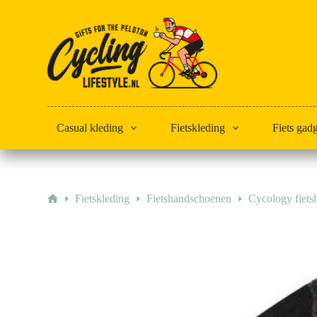
Doorgaan
naar
artikel
Casual kleding
Fietskleding
Fiets gad
Home
Fietskleding
Fietshandschoenen
Cycology fiet