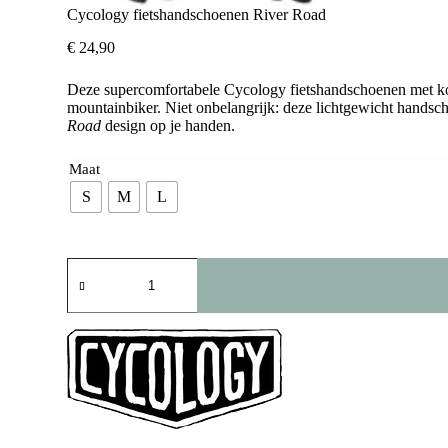
Cycology fietshandschoenen River Road
€
24,90
Deze supercomfortabele Cycology fietshandschoenen met kort
mountainbiker. Niet onbelangrijk: deze lichtgewicht handsc
Road
design op je handen.
Maat
S
M
L
Cycology
fietshandschoenen
River
Road
aantal