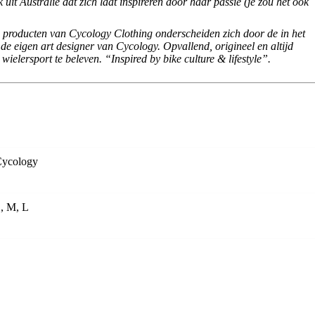
 uit Australië dat zich laat inspireren door haar passie (je zou het ook
De producten van Cycology Clothing onderscheiden zich door de in het
e eigen art designer van Cycology. Opvallend, origineel en altijd
wielersport te beleven. “Inspired by bike culture & lifestyle”.
ycology
, M, L