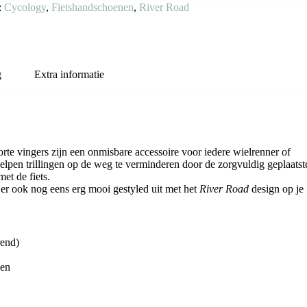
:
Cycology
,
Fietshandschoenen
,
River Road
g
Extra informatie
e vingers zijn een onmisbare accessoire voor iedere wielrenner of
elpen trillingen op de weg te verminderen door de zorgvuldig geplaatst
et de fiets.
 er ook nog eens erg mooi gestyled uit met het
River Road
design op je
rend)
oen