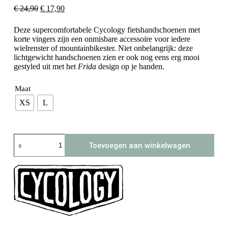
Oorspronkelijke
Huidige
€
24,90
€
17,90
prijs
prijs
was:
is:
Deze supercomfortabele Cycology fietshandschoenen met
€ 24,90.
€ 17,90.
korte vingers zijn een onmisbare accessoire voor iedere
wielrenster of mountainbikester. Niet onbelangrijk: deze
lichtgewicht handschoenen zien er ook nog eens erg mooi
gestyled uit met het
Frida
design op je handen.
Maat
XS
L
Cycology
Toevoegen aan winkelwagen
fietshandschoenen
Frida
(wit)
aantal