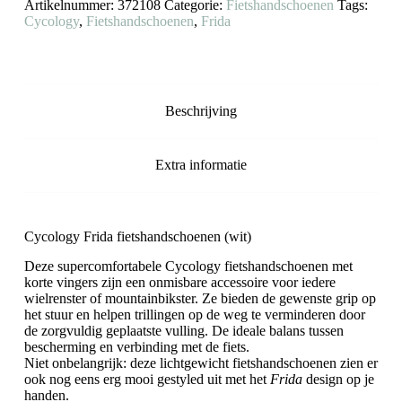
Artikelnummer:
372108
Categorie:
Fietshandschoenen
Tags:
Cycology
,
Fietshandschoenen
,
Frida
Beschrijving
Extra informatie
Cycology Frida fietshandschoenen (wit)
Deze supercomfortabele Cycology fietshandschoenen met
korte vingers zijn een onmisbare accessoire voor iedere
wielrenster of mountainbikster. Ze bieden de gewenste grip op
het stuur en helpen trillingen op de weg te verminderen door
de zorgvuldig geplaatste vulling. De ideale balans tussen
bescherming en verbinding met de fiets.
Niet onbelangrijk: deze lichtgewicht fietshandschoenen zien er
ook nog eens erg mooi gestyled uit met het
Frida
design op je
handen.