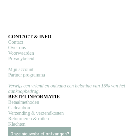
Dit
€
34,90
Opties selecteren
Dit
prod
Opties selecteren
product
heeft
heeft
meer
meerdere
varia
variaties.
Dez
Deze
optie
CONTACT & INFO
optie
kan
Contact
kan
geko
Over ons
gekozen
word
Voorwaarden
worden
op
Privacybeleid
op
de
de
prod
Mijn account
productpagina
Partner programma
Verwijs een vriend en ontvang een beloning van 15% van het
aankoopbedrag.
BESTELINFORMATIE
Betaalmethoden
Cadeaubon
Verzending & verzendkosten
Retourneren & ruilen
Klachten
Onze nieuwsbrief ontvangen?