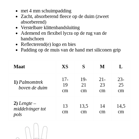
met 4 mm schuimpadding
Zacht, absorberend fleece op de duim (zweet
absorberend)
Verstelbare klittenbandsluiting
Ademend en flexibel lycra op de rug van de
handschoen
Reflecterend(e) logo en bies
Padding op de muis van de hand met siliconen grip
Maat
XS
S
M
L
17-
19-
21-
23-
1)
Palmomtrek
19
21
23
25
boven de duim
cm
cm
cm
cm
2)
Lengte –
13
13,5
14
14,5
middelvinger tot
cm
cm
cm
cm
pols