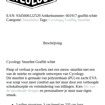
EAN:
9345606122529
Artikelnummer:
601917-graffiti-white
Categorie:
Stuurlinten
Tags:
Cycology
,
Graffiti
,
Stuurlint
Beschrijving
Cycology Stuurlint Graffiti white
Pimp of verfraai je racefiets met een nieuw stuurlint met een
van de unieke en originele ontwerpen van Cycology.
Dit stuurlint is gemaakt van polyurethaan (PU) en zacht EVA
wat zorgt voor meer comfort aan het stuur door een verhoogde
schokabsorptie en vermindering van trillingen. Kies
één van
de opvallende designs
en personaliseer je stuur naar eigen
smaak.
2 rollen stuurtape: 3 cm breed en 235 cm lang.