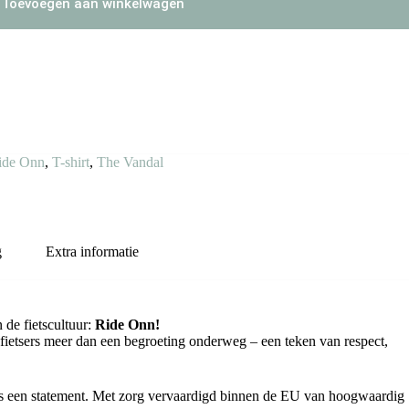
Toevoegen aan winkelwagen
ide Onn
,
T-shirt
,
The Vandal
g
Extra informatie
 de fietscultuur:
Ride Onn!
 fietsers meer dan een begroeting onderweg – een teken van respect,
t is een statement. Met zorg vervaardigd binnen de EU van hoogwaardig