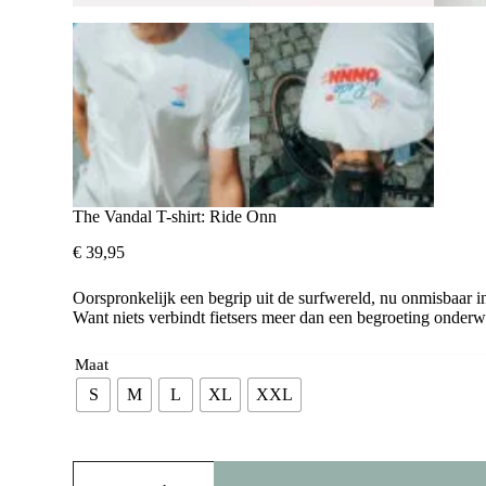
The Vandal T-shirt: Ride Onn
€
39,95
Oorspronkelijk een begrip uit de surfwereld, nu onmisbaar in
Want niets verbindt fietsers meer dan een begroeting onderw
Maat
S
M
L
XL
XXL
The