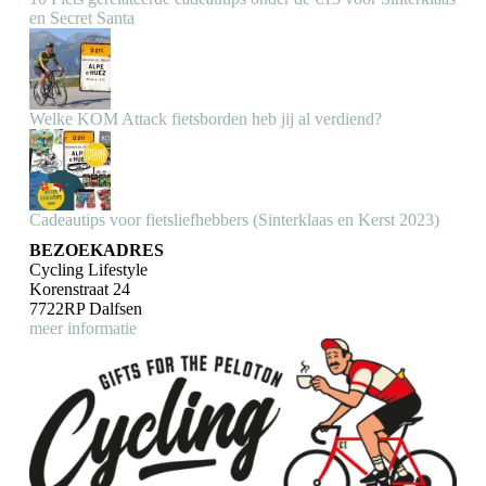
en Secret Santa
Welke KOM Attack fietsborden heb jij al verdiend?
Cadeautips voor fietsliefhebbers (Sinterklaas en Kerst 2023)
BEZOEKADRES
Cycling Lifestyle
Korenstraat 24
7722RP Dalfsen
meer informatie