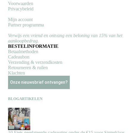
Voorwaarden
Privacybeleid
Mijn account
Partner programma
Verwijs een vriend en ontvang een beloning van 15% van het
aankoopbedrag.
BESTELINFORMATIE
Betaalmethoden
Cadeaubon
Verzending & verzendkosten
Retourneren & ruilen
Klachten
Onze nieuwsbrief ontvangen?
BLOGARTIKELEN
10 Fiets gerelateerde cadeautips onder de €15 voor Sinterklaas