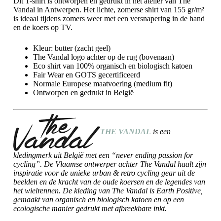
Dit T-shirt is ontworpen en gedrukt in het atelier van The
Vandal in Antwerpen. Het lichte, zomerse shirt van 155 gr/m²
is ideaal tijdens zomers weer met een versnapering in de hand
en de koers op TV.
Kleur: butter (zacht geel)
The Vandal logo achter op de rug (bovenaan)
Eco shirt van 100% organisch en biologisch katoen
Fair Wear en GOTS gecertificeerd
Normale Europese maatvoering (medium fit)
Ontworpen en gedrukt in België
THE VANDAL
is een
kledingmerk uit België met een “never ending passion for
cycling”. De Vlaamse ontwerper achter The Vandal haalt zijn
inspiratie voor de unieke urban & retro cycling gear uit de
beelden en de kracht van de oude koersen en de legendes van
het wielrennen. De kleding van The Vandal is Earth Positive,
gemaakt van organisch en biologisch katoen en op een
ecologische manier gedrukt met afbreekbare inkt.