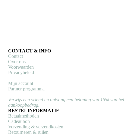
Cycling T-shirts
Dit
€
39,95
Opties selecteren
product
heeft
meerdere
variaties.
Deze
CONTACT & INFO
optie
Contact
kan
Over ons
gekozen
Voorwaarden
worden
Privacybeleid
op
de
Mijn account
productpagina
Partner programma
Verwijs een vriend en ontvang een beloning van 15% van het
aankoopbedrag.
BESTELINFORMATIE
Betaalmethoden
Cadeaubon
Verzending & verzendkosten
Retourneren & ruilen