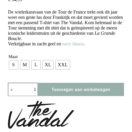
De wielerkaravaan van de Tour de France trekt ook dit jaar
weer een grote lus door Frankrijk en dat moet gevierd worden
met een passend T-shirt van The Vandal. Kom helemaal in de
Tour stemming met dit shirt dat is geïnspireerd op de meest
iconische leiderstruien uit de geschiedenis van
La Grande
Boucle
.
Verkrijgbaar in zacht geel en
navy blauw
.
Maat
S
M
L
XL
XXL
The
Toevoegen aan winkelwagen
Vandal
T-
shirt:
La
Grande
Boucle
(butter)
aantal