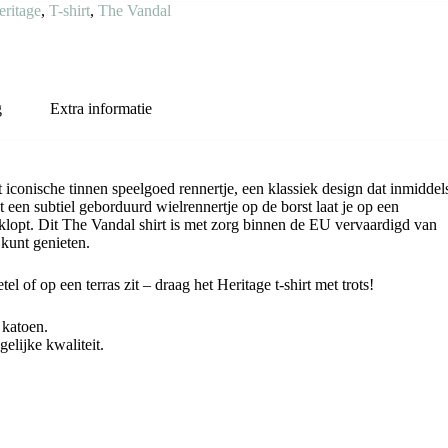
eritage
,
T-shirt
,
The Vandal
g
Extra informatie
 iconische tinnen speelgoed rennertje, een klassiek design dat inmiddel
en subtiel geborduurd wielrennertje op de borst laat je op een
ts klopt. Dit The Vandal shirt is met zorg binnen de EU vervaardigd van
kunt genieten.
etel of op een terras zit – draag het Heritage t-shirt met trots!
 katoen.
elijke kwaliteit.