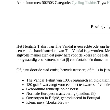
Artikelnummer:
502503
Categorie:
Cycling T-shirts
Tags:
H
Beschrijvin
Het Heritage T-shirt van The Vandal is een echte ode aan het
een van de handelsmerken van The Vandal is geworden. Met e
stijlvolle manier zien dat jouw hart voor de koers en de fie
hoogwaardig eco-katoen, zodat jij comfortabel én duurzaam 
Of je nu door de stad cruist, heuvels trotseert, of thuis in je z
The Vandal T-shirt van 100% organisch en biologisch
180 gr/m² wat zorgt voor een niet te zware stof van deg
Geborduurd rennertje op de borst.
Normale Europese maatvoering (medium fit).
Ontworpen in België, geproduceerd in Portugal.
Kleur: navy (donkerblauw)