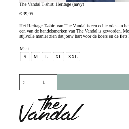
The Vandal T-shirt: Heritage (navy)
€
39,95
Het Heritage T-shirt van The Vandal is een echte ode aan het
een van de handelsmerken van The Vandal is geworden. Met e
stijlvolle manier zien dat jouw hart voor de koers en de fiets 
Maat
S
M
L
XL
XXL
The
Vandal
T-
shirt:
Heritage
(navy)
aantal